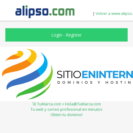
|
Volver a www.alipso
Login
-
Register
🚀 TuMarca.com + Hola@TuMarca.com
Tu web y correo profesional en minutos
Obten tu dominio!