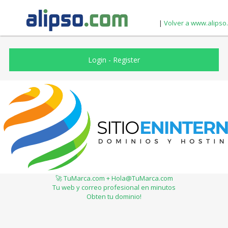
|
Volver a www.alipso
Login
-
Register
🚀 TuMarca.com + Hola@TuMarca.com
Tu web y correo profesional en minutos
Obten tu dominio!