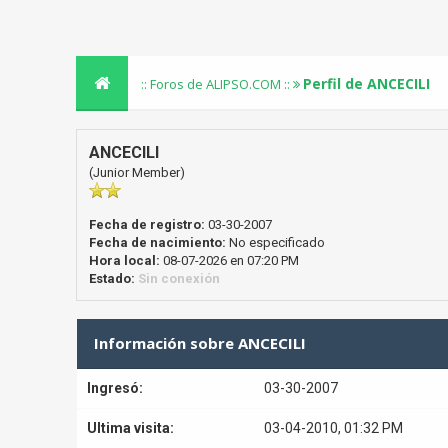
Perfil de ANCECILI
:: Foros de ALIPSO.COM ::
ANCECILI
(Junior Member)
Fecha de registro:
03-30-2007
Fecha de nacimiento:
No especificado
Hora local:
08-07-2026 en 07:20 PM
Estado:
Sin conexión
Información sobre ANCECILI
Ingresó:
03-30-2007
Ultima visita:
03-04-2010, 01:32 PM