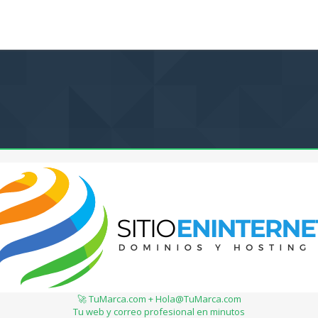
🚀 TuMarca.com + Hola@TuMarca.com
Tu web y correo profesional en minutos