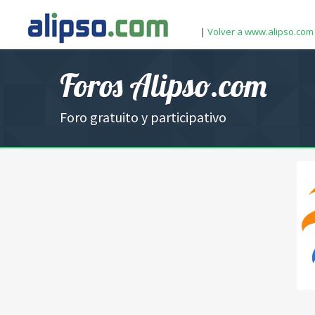
|
Volver a www.alipso.com
Foros Alipso.com
Foro gratuito y participativo