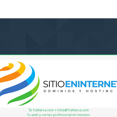
🚀 TuMarca.com + Hola@TuMarca.com
Tu web y correo profesional en minutos