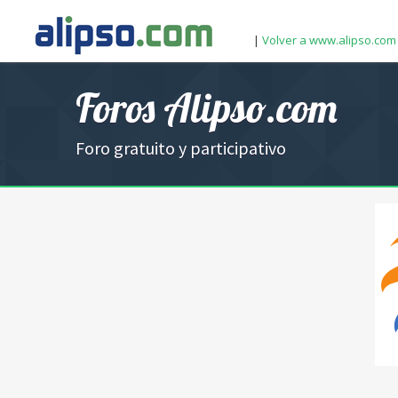
|
Volver a www.alipso.com
Foros Alipso.com
Foro gratuito y participativo