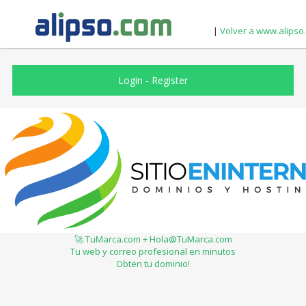
|
Volver a www.alipso
Login
-
Register
🚀 TuMarca.com + Hola@TuMarca.com
Tu web y correo profesional en minutos
Obten tu dominio!