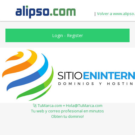
|
Volver a www.alipso
Login
-
Register
🚀 TuMarca.com + Hola@TuMarca.com
Tu web y correo profesional en minutos
Obten tu dominio!