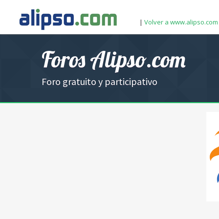
|
Volver a www.alipso.com
Foros Alipso.com
Foro gratuito y participativo