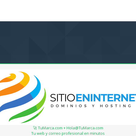
🚀 TuMarca.com + Hola@TuMarca.com
Tu web y correo profesional en minutos