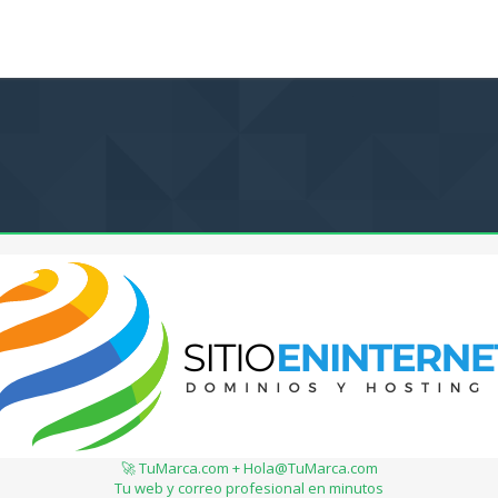
🚀 TuMarca.com + Hola@TuMarca.com
Tu web y correo profesional en minutos