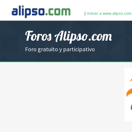
|
Volver a www.alipso.com
Foros Alipso.com
Foro gratuito y participativo