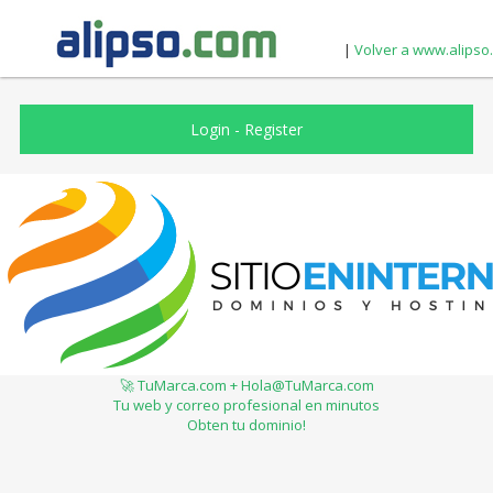
|
Volver a www.alipso
Login
-
Register
🚀 TuMarca.com + Hola@TuMarca.com
Tu web y correo profesional en minutos
Obten tu dominio!