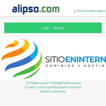
|
Volver a www.alipso
Login
-
Register
🚀 TuMarca.com + Hola@TuMarca.com
Tu web y correo profesional en minutos
Obten tu dominio!