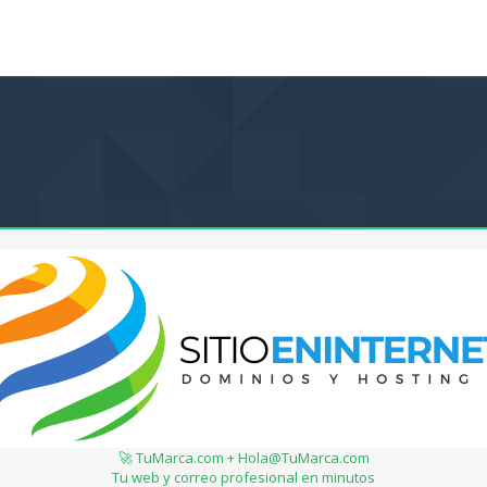
🚀 TuMarca.com + Hola@TuMarca.com
Tu web y correo profesional en minutos