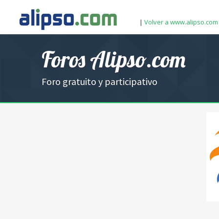
|
Volver a www.alipso.com
Foros Alipso.com
Foro gratuito y participativo