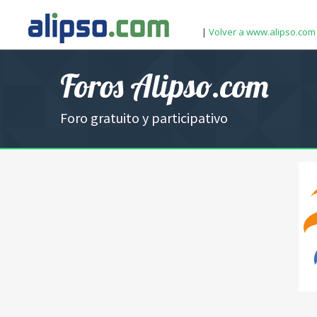
|
Volver a www.alipso.com
Foros Alipso.com
Foro gratuito y participativo