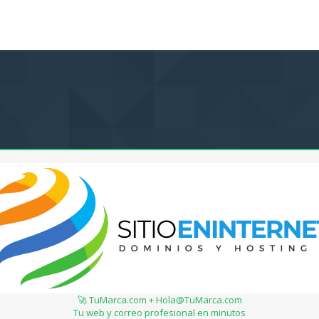
🚀 TuMarca.com + Hola@TuMarca.com
Tu web y correo profesional en minutos