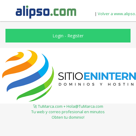
|
Volver a www.alipso
Login
-
Register
🚀 TuMarca.com + Hola@TuMarca.com
Tu web y correo profesional en minutos
Obten tu dominio!