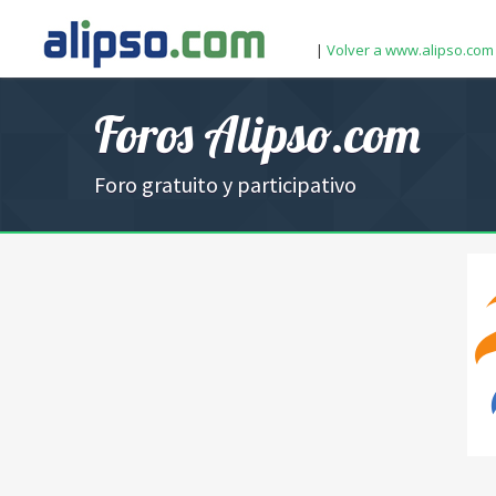
|
Volver a www.alipso.com
Foros Alipso.com
Foro gratuito y participativo