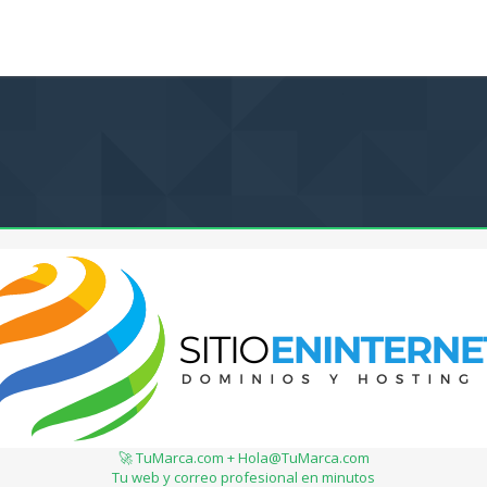
🚀 TuMarca.com + Hola@TuMarca.com
Tu web y correo profesional en minutos