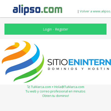
|
Volver a www.alipso
Login
-
Register
🚀 TuMarca.com + Hola@TuMarca.com
Tu web y correo profesional en minutos
Obten tu dominio!