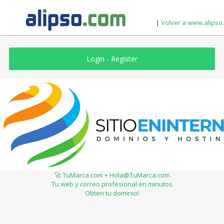
|
Volver a www.alipso
Login
-
Register
🚀 TuMarca.com + Hola@TuMarca.com
Tu web y correo profesional en minutos
Obten tu dominio!