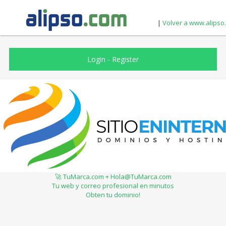
|
Volver a www.alipso
Login
-
Register
🚀 TuMarca.com + Hola@TuMarca.com
Tu web y correo profesional en minutos
Obten tu dominio!