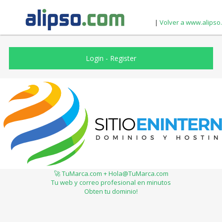
|
Volver a www.alipso
Login
-
Register
🚀 TuMarca.com + Hola@TuMarca.com
Tu web y correo profesional en minutos
Obten tu dominio!