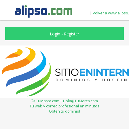
|
Volver a www.alipso
Login
-
Register
🚀 TuMarca.com + Hola@TuMarca.com
Tu web y correo profesional en minutos
Obten tu dominio!