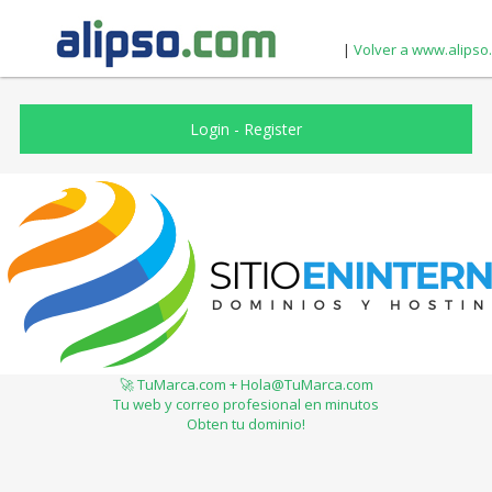
|
Volver a www.alipso
Login
-
Register
🚀 TuMarca.com + Hola@TuMarca.com
Tu web y correo profesional en minutos
Obten tu dominio!