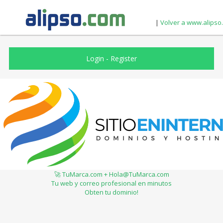
|
Volver a www.alipso
Login
-
Register
🚀 TuMarca.com + Hola@TuMarca.com
Tu web y correo profesional en minutos
Obten tu dominio!