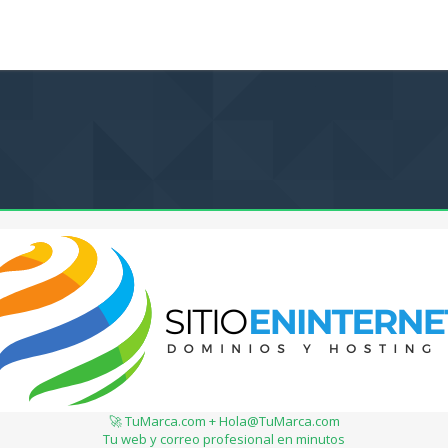
🚀 TuMarca.com + Hola@TuMarca.com
Tu web y correo profesional en minutos