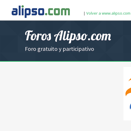
|
Volver a www.alipso.com
Foros Alipso.com
Foro gratuito y participativo