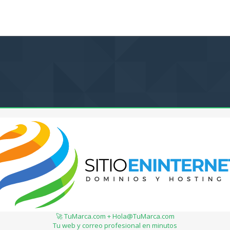
🚀 TuMarca.com + Hola@TuMarca.com
Tu web y correo profesional en minutos