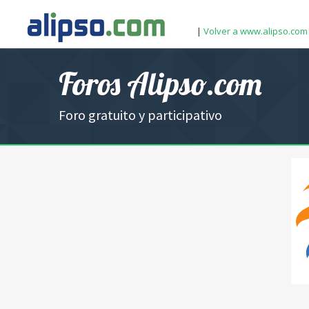
|
Volver a www.alipso.com
Foros Alipso.com
Foro gratuito y participativo