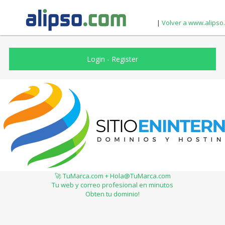
|
Volver a www.alipso
Login
-
Register
🚀 TuMarca.com + Hola@TuMarca.com
Tu web y correo profesional en minutos
Obten tu dominio!