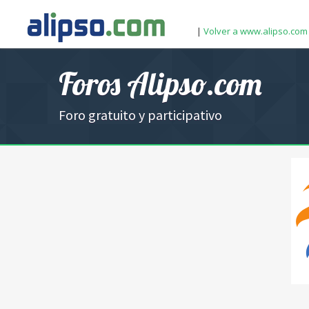
|
Volver a www.alipso.com
Foros Alipso.com
Foro gratuito y participativo