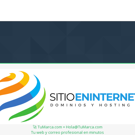
🚀 TuMarca.com + Hola@TuMarca.com
Tu web y correo profesional en minutos