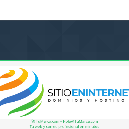
🚀 TuMarca.com + Hola@TuMarca.com
Tu web y correo profesional en minutos