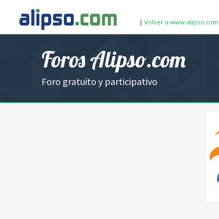
|
Volver a www.alipso.com
Foros Alipso.com
Foro gratuito y participativo