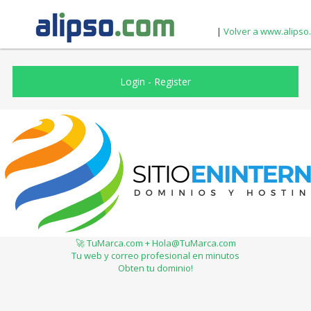
|
Volver a www.alipso
Login
-
Register
🚀 TuMarca.com + Hola@TuMarca.com
Tu web y correo profesional en minutos
Obten tu dominio!