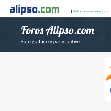
|
Volver a www.alipso.com
Foros Alipso.com
Foro gratuito y participativo