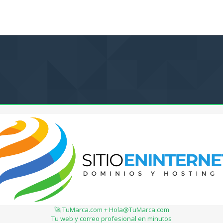
🚀 TuMarca.com + Hola@TuMarca.com
Tu web y correo profesional en minutos