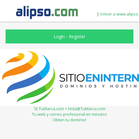
|
Volver a www.alipso
Login
-
Register
🚀 TuMarca.com + Hola@TuMarca.com
Tu web y correo profesional en minutos
Obten tu dominio!