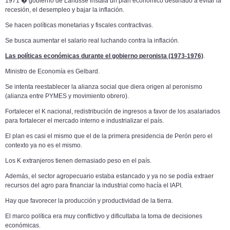
1971 � gobierno de Lanusse instala un plan económico destinado a evitar la
recesión, el desempleo y bajar la inflación.
Se hacen políticas monetarias y fiscales contractivas.
Se busca aumentar el salario real luchando contra la inflación.
Las políticas económicas durante el gobierno peronista (1973-1976)
.
Ministro de Economía es Gelbard.
Se intenta reestablecer la alianza social que diera origen al peronismo
(alianza entre PYMES y movimiento obrero).
Fortalecer el K nacional, redistribución de ingresos a favor de los asalariados
para fortalecer el mercado interno e industrializar el país.
El plan es casi el mismo que el de la primera presidencia de Perón pero el
contexto ya no es el mismo.
Los K extranjeros tienen demasiado peso en el país.
Además, el sector agropecuario estaba estancado y ya no se podía extraer
recursos del agro para financiar la industrial como hacía el IAPI.
Hay que favorecer la producción y productividad de la tierra.
El marco política era muy conflictivo y dificultaba la toma de decisiones
económicas.