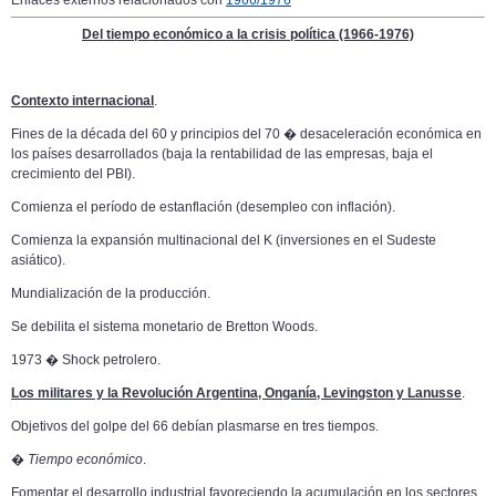
Enlaces externos relacionados con
1966/1976
Del tiempo económico a la crisis política (1966-1976)
Contexto internacional
.
Fines de la década del 60 y principios del 70 � desaceleración económica en
los países desarrollados (baja la rentabilidad de las empresas, baja el
crecimiento del PBI).
Comienza el período de estanflación (desempleo con inflación).
Comienza la expansión multinacional del K (inversiones en el Sudeste
asiático).
Mundialización de la producción.
Se debilita el sistema monetario de Bretton Woods.
1973 � Shock petrolero.
Los militares y la Revolución Argentina, Onganía, Levingston y Lanusse
.
Objetivos del golpe del 66 debían plasmarse en tres tiempos.
�
Tiempo económico
.
Fomentar el desarrollo industrial favoreciendo la acumulación en los sectores