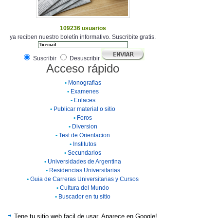
109236 usuarios
ya reciben nuestro boletín informativo. Suscribite gratis.
Suscribir
Desuscribir
Acceso rápido
•
Monografias
•
Examenes
•
Enlaces
•
Publicar material o sitio
•
Foros
•
Diversion
•
Test de Orientacion
•
Institutos
•
Secundarios
•
Universidades de Argentina
•
Residencias Universitarias
•
Guia de Carreras Universitarias y Cursos
•
Cultura del Mundo
•
Buscador en tu sitio
Tene tu sitio web facil de usar. Aparece en Google!