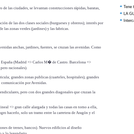
Tene t
o de las ciudades, se levantan construcciones rápidas, baratas,
LA G
Inter
ción de las dos clases sociales (burgueses y obreros); interés por
de las zonas verdes (jardines) y las fabricas.
venidas anchas, jardines, fuentes, se cruzan las avenidas. Como
 y España (Madrid => Carlos M� de Castro. Barcelona =>
pero racionales).
cula; grandes zonas publicas (cuarteles, hospitales); grandes
on comunicación por Avenidas.
endiculares, pero con dos grandes diagonales que cruzan la
ineal => gran calle alargada y todas las casas en torno a ella,
ogro hacerlo, solo un tramo entre la carretera de Aragón y el
iones de trenes, bancos). Nuevos edificios al diseño
o y lo legendario.