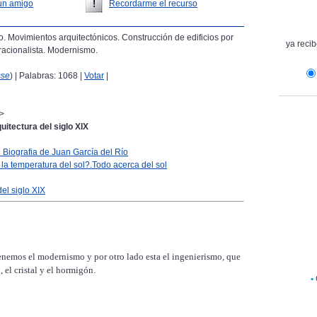
un amigo
Recordarme el recurso
o. Movimientos arquitectónicos. Construcción de edificios por
ya recib
racionalista. Modernismo.
sse
) | Palabras: 1068 |
Votar
|
>
uitectura del siglo XIX
e Biografia de Juan García del Río
 la temperatura del sol?.Todo acerca del sol
del siglo XIX
enemos el modernismo y por otro lado esta el ingenierismo, que
, el cristal y el hormigón.
•