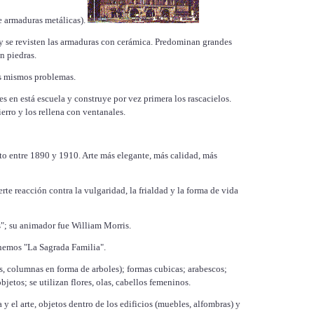
e armaduras metálicas).
y se revisten las armaduras con cerámica. Predominan grandes
n piedras.
os mismos problemas.
s en está escuela y construye por vez primera los rascacielos.
erro y los rellena con ventanales.
o entre 1890 y 1910. Arte más elegante, más calidad, más
e reacción contra la vulgaridad, la frialdad y la forma de vida
s"; su animador fue William Morris.
enemos "La Sagrada Familia".
as, columnas en forma de arboles); formas cubicas; arabescos;
bjetos; se utilizan flores, olas, cabellos femeninos.
 y el arte, objetos dentro de los edificios (muebles, alfombras) y