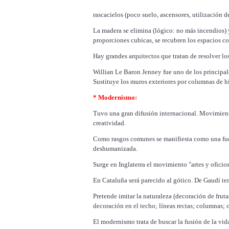
rascacielos (poco suelo, ascensores, utilización d
La madera se elimina (lógico: no más incendios) 
proporciones cubicas, se recubren los espacios co
Hay grandes arquitectos que tratan de resolver l
Willian Le Baron Jenney fue uno de los principale
Sustituye los muros exteriores por columnas de hi
* Modernismo:
Tuvo una gran difusión internacional. Movimient
creatividad.
Como rasgos comunes se manifiesta como una fuert
deshumanizada.
Surge en Inglaterra el movimiento "artes y oficio
En Cataluña será parecido al gótico. De Gaudí t
Pretende imitar la naturaleza (decoración de frut
decoración en el techo; líneas rectas; columnas; o
El modernismo trata de buscar la fusión de la vida