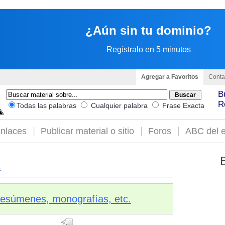
¿Aún sin tu dominio?
Regístralo en 5 minutos
Agregar a Favoritos
Conta
B
R
Todas las palabras
Cualquier palabra
Frase Exacta
nlaces
Publicar material o sitio
Foros
ABC del e
X
 resúmenes, monografías, etc.