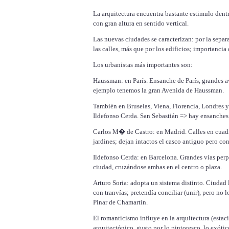
La arquitectura encuentra bastante estimulo dentr
con gran altura en sentido vertical.
Las nuevas ciudades se caracterizan: por la separa
las calles, más que por los edificios; importancia 
Los urbanistas más importantes son:
Haussman: en París. Ensanche de París, grandes a
ejemplo tenemos la gran Avenida de Haussman.
También en Bruselas, Viena, Florencia, Londres
Ildefonso Cerda. San Sebastián => hay ensanches 
Carlos M� de Castro: en Madrid. Calles en cuadri
jardines; dejan intactos el casco antiguo pero c
Ildefonso Cerda: en Barcelona. Grandes vías perp
ciudad, cruzándose ambas en el centro o plaza.
Arturo Soria: adopta un sistema distinto. Ciudad l
con tranvías; pretendía conciliar (unir), pero no l
Pinar de Chamartín.
El romanticismo influye en la arquitectura (estac
arquitectónico, gusto por lo pintoresco, lo exótic