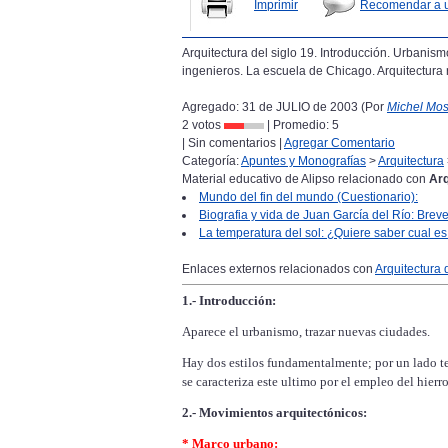
Imprimir
Recomendar a 
Arquitectura del siglo 19. Introducción. Urbanism
ingenieros. La escuela de Chicago. Arquitectura 
Agregado: 31 de JULIO de 2003 (Por
Michel Mo
2 votos
| Promedio:
5
| Sin comentarios |
Agregar Comentario
Categoría:
Apuntes y Monografías
>
Arquitectura
Material educativo de Alipso relacionado con
Arq
Mundo del fin del mundo (Cuestionario):
Biografia y vida de Juan García del Río: Brev
La temperatura del sol: ¿Quiere saber cual es
Enlaces externos relacionados con
Arquitectura 
1.- Introducción:
Aparece el urbanismo, trazar nuevas ciudades.
Hay dos estilos fundamentalmente; por un lado t
se caracteriza este ultimo por el empleo del hierro
2.- Movimientos arquitectónicos:
* Marco urbano: