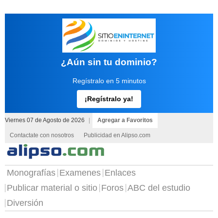
¿Aún sin tu dominio?
Regístralo en 5 minutos
¡Regístralo ya!
Viernes 07 de Agosto de 2026
|
Agregar a Favoritos
Contactate con nosotros
Publicidad en Alipso.com
Monografías
Examenes
Enlaces
Publicar material o sitio
Foros
ABC del estudio
Diversión