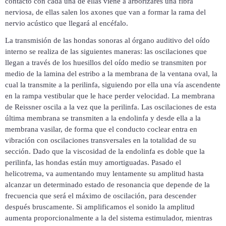
contacto con cada una de ellas viene a arborizares una fibra
nerviosa, de ellas salen los axones que van a formar la rama del
nervio acústico que llegará al encéfalo.
La transmisión de las hondas sonoras al órgano auditivo del oído
interno se realiza de las siguientes maneras: las oscilaciones que
llegan a través de los huesillos del oído medio se transmiten por
medio de la lamina del estribo a la membrana de la ventana oval, la
cual la transmite a la perilinfa, siguiendo por ella una vía ascendente
en la rampa vestibular que le hace perder velocidad. La membrana
de Reissner oscila a la vez que la perilinfa. Las oscilaciones de esta
última membrana se transmiten a la endolinfa y desde ella a la
membrana vasilar, de forma que el conducto coclear entra en
vibración con oscilaciones transversales en la totalidad de su
sección. Dado que la viscosidad de la endolinfa es doble que la
perilinfa, las hondas están muy amortiguadas. Pasado el
helicotrema, va aumentando muy lentamente su amplitud hasta
alcanzar un determinado estado de resonancia que depende de la
frecuencia que será el máximo de oscilación, para descender
después bruscamente. Si amplificamos el sonido la amplitud
aumenta proporcionalmente a la del sistema estimulador, mientras