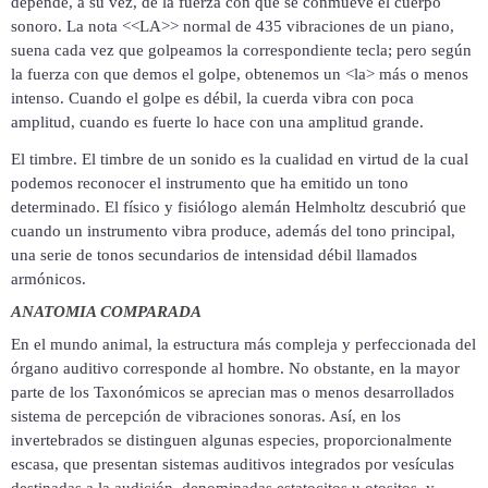
depende, a su vez, de la fuerza con que se conmueve el cuerpo
sonoro. La nota <<LA>> normal de 435 vibraciones de un piano,
suena cada vez que golpeamos la correspondiente tecla; pero según
la fuerza con que demos el golpe, obtenemos un <la> más o menos
intenso. Cuando el golpe
es débil, la cuerda vibra con poca
amplitud, cuando es fuerte lo hace
con una amplitud grande.
El timbre. El timbre de un sonido es la cualidad en virtud de la cual
podemos reconocer el instrumento que ha emitido un tono
determinado. El físico y fisiólogo
alemán Helmholtz descubrió que
cuando un instrumento vibra produce, además del tono principal,
una serie de tonos secundarios de intensidad débil llamados
armónicos.
ANATOMIA COMPARADA
En el mundo animal, la estructura más compleja y perfeccionada del
órgano auditivo corresponde al hombre. No obstante, en la mayor
parte de los Taxonómicos se aprecian mas o menos desarrollados
sistema de percepción de vibraciones sonoras. Así, en los
invertebrados se distinguen algunas especies, proporcionalmente
escasa, que presentan sistemas auditivos integrados por vesículas