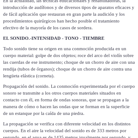
En la actualidad, las técnicas educacionales y rehabilitadoras, la
introducción de audífonos y de diversos tipos de aparatos eficaces y
de fácil aplicación que restauran en gran parte la audición y los
procedimientos quirúrgicos han hecho posible el tratamiento
efectivo de la mayoría de los casos de sordera.
EL SONIDO.-INTENSIDAD - TONO - TIEMBRE
Todo sonido tiene su origen en una conmoción producida en un
cuerpo material: golpe de dos objetos; roce del arco del violín sobre
las cuerdas de ese instrumento; choque de un chorro de aire con una
rendija (tubos de órganos); choque de un chorro de aire contra una
lengüeta elástica (corneta).
Propagación del sonido. La conmoción experimentada por el cuerpo
sonoro se transmite a los otros cuerpos materiales situados en
contacto con él, en forma de ondas sonoras, que se propagan a la
manera de cómo o hacen las ondas que se forman en la superficie
de un estanque por la caída de una piedra.
La propagación se verifica con diferente velocidad en los distintos
cuerpos. En el aire la velocidad del sonido es de 333 metros por
segundo, en el agua es de 1435 metros igualmente por segundo, y