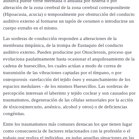
auditiva puede verse mermada o anulada por histeria o
por
alteración de la zona cerebral
de la zona cerebral correspondiente
(Hipoacusia, acucia) o temporalmente por obstrucción del conducto
auditivo externo al formarse un tapón de cerumen o introducirse un
cuerpo extraño en el mismo.
Las sorderas de conducción responden a alteraciones de la
membrana timpánica, de la trompa de Eustaquio del conducto
auditivo externo. Pueden producirse por Otosclerosis, proceso que
evoluciona
paulatinamente hasta ocasionar el anquilosamiento de la
cadena de huesecillos, los cuales actúan
a modo de correa de
transmisión de las vibraciones captadas por el tímpano, o por
osteoporosis -rarefacción del tejido óseo y ensanchamiento de los
espacios medulares - de los mismos Huesecillos. Las sorderas de
percepción interesan el laberinto y tejido coclear y son causados por
traumatismos, degeneración de las células sensoriales por la acción
de tóxicos(mercurio, arsénico, alcohol y otros) o de deficiencias
congénitas.
Entre los traumatismos más
comunes destacan los que tienen lugar
como consecuencia de factores relacionados con
la profesión o el
trabajo
que realiza el individuo, en todas aquellas situaciones
en las