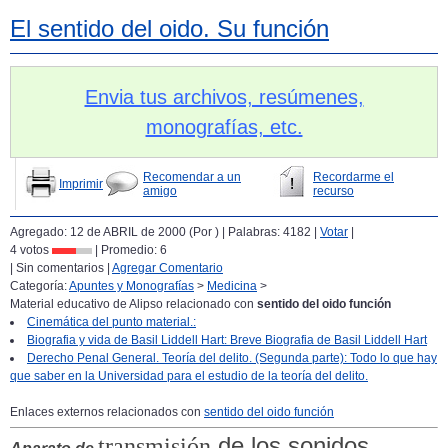
El sentido del oido. Su función
Envia tus archivos, resúmenes,
monografías, etc.
Recomendar a un
Recordarme el
Imprimir
amigo
recurso
Agregado: 12 de ABRIL de 2000 (Por
) | Palabras: 4182 |
Votar
|
4 votos
| Promedio:
6
| Sin comentarios |
Agregar Comentario
Categoría:
Apuntes y Monografías
>
Medicina
>
Material educativo de Alipso relacionado con
sentido del oido función
Cinemática del punto material.:
Biografia y vida de Basil Liddell Hart: Breve Biografia de Basil Liddell Hart
Derecho Penal General. Teoría del delito. (Segunda parte): Todo lo que hay
que saber en la Universidad para el estudio de la teoría del delito.
Enlaces externos relacionados con
sentido del oido función
de los sonidos
transmisión