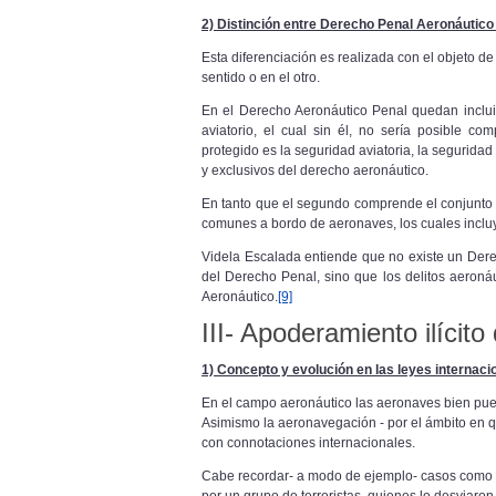
2) Distinción entre Derecho Penal Aeronáutic
Esta diferenciación es realizada con el objeto de 
sentido o en el otro.
En el Derecho Aeronáutico Penal quedan inclui
aviatorio, el cual sin él, no sería posible com
protegido es la seguridad aviatoria, la seguridad 
y exclusivos del derecho aeronáutico.
En tanto que el segundo comprende el conjunto d
comunes a bordo de aeronaves, los cuales incluye
Videla Escalada entiende que no existe un Dere
del Derecho Penal, sino que los delitos aeroná
Aeronáutico.
[9]
III- Apoderamiento ilícit
1) Concepto y evolución en las leyes internaci
En el campo aeronáutico las aeronaves bien pue
Asimismo la aeronavegación - por el ámbito en que
con connotaciones internacionales.
Cabe recordar- a modo de ejemplo- casos como el