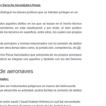
o y Derecho Aeronáutico Penal:
distinguir los bienes
jurídicos que se intentan proteger en un
dos aquellos delitos en los que se basan en el hecho técnico
prenderlos en esta clasificación y por ende, el bien jurídico
de los terceros en superficie, entre otros, los cuales son propios
e principios y normas relacionados con la comisión de delitos
n otros temas tales como, la jurisdicción, competencia, etc.
[8]
cho Penal Aeronáutico que prescinda de los propios principios
uticos se integran con aquellos y también con los del Derecho
o de aeronaves
onales:
den ser instrumentos peligrosos en manos del delincuente.
 desarrolla su actividad- podría facilitar la comisión de delitos
 avión saudí ( Saudí Arabian Airlines) el cual fue secuestrado