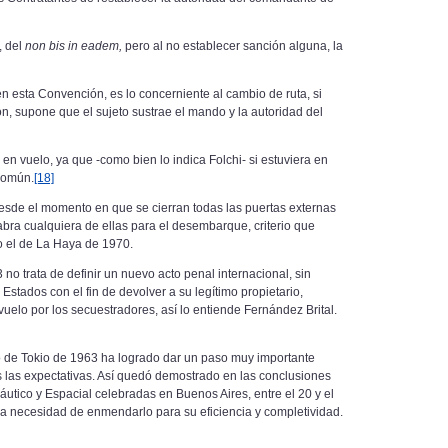
, del
non bis in eadem,
pero al no establecer sanción alguna, la
en esta Convención, es lo concerniente al cambio de ruta, si
n, supone que el sujeto sustrae el mando y la autoridad del
n vuelo, ya que -como bien lo indica Folchi- si estuviera en
 común.
[18]
esde el momento en que se cierran todas las puertas externas
ra cualquiera de ellas para el desembarque, criterio que
 el de La Haya de 1970.
o trata de definir un nuevo acto penal internacional, sin
stados con el fin de devolver a su legítimo propietario,
elo por los secuestradores, así lo entiende Fernández Brital.
 de Tokio de 1963 ha logrado dar un paso muy importante
as las expectativas. Así quedó demostrado en las conclusiones
utico y Espacial celebradas en Buenos Aires, entre el 20 y el
a necesidad de enmendarlo para su eficiencia y completividad.