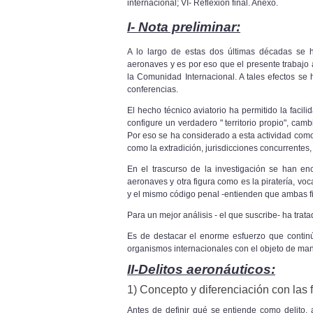
internacional; VI- Reflexión final. Anexo.
I- Nota preliminar:
A lo largo de estas dos últimas décadas se 
aeronaves y es por eso que el presente trabajo 
la Comunidad Internacional. A tales efectos s
conferencias.
El hecho técnico aviatorio ha permitido la faci
configure un verdadero " territorio propio", camb
Por
eso se ha considerado a esta actividad como
como
la extradición, jurisdicciones concurrentes,
En el trascurso de la investigación se han enc
aeronaves y otra figura como es la piratería, voc
y el mismo código penal -entienden que ambas fi
Para un mejor análisis - el que suscribe- ha tra
Es de destacar el enorme esfuerzo que continú
organismos internacionales con el objeto de man
II-Delitos aeronáuticos:
1) Concepto y diferenciación con las 
Antes de definir qué se entiende como delito,