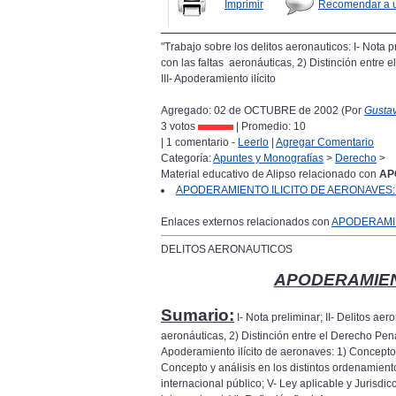
Imprimir
Recomendar a 
"Trabajo sobre los delitos aeronauticos: I- Nota p
con las faltas aeronáuticas, 2) Distinción entre
III- Apoderamiento ilícito
Agregado: 02 de OCTUBRE de 2002 (Por
Gustav
3 votos
| Promedio:
10
| 1 comentario -
Leerlo
|
Agregar Comentario
Categoría:
Apuntes y Monografías
>
Derecho
>
Material educativo de Alipso relacionado con
AP
APODERAMIENTO ILICITO DE AERONAVES: .
Enlaces externos relacionados con
APODERAMIE
DELITOS AERONAUTICOS
APODERAMIEN
Sumario:
I- Nota preliminar; II- Delitos ae
aeronáuticas, 2) Distinción entre el Derecho Pena
Apoderamiento ilícito de aeronaves: 1) Concepto
Concepto y análisis en los distintos ordenamient
internacional público; V- Ley aplicable y Jurisdicc