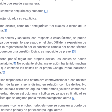
erible que sea de esa manera.
picamente antijurídica y culpable.
[1]
tijuricidad, a su vez, típica.
ma distinta, como un " ente jurídico " el cual es la lesión de un
na.
[2]
os delitos y las faltas, con respecto a estas últimas, se puede
 ya que -según lo expresado en el título XIII de la exposición de
 a la reglamentación
por el constante cambio
del hecho técnico
 que por una cuestión lógica, es imposible de prever.
[3]
be por sí reglar sus propios delitos, los cuales se hallan
viatorio.
[4]
No obstante dicha aseveración ha tenido muchas
l que contiene
los delitos es el propio Código Penal, haciendo
a.
[5]
ellas responden a una naturaleza contravencional o con un tinte
tum de la pena sería distinto en relación con los delitos. No
al no se halla diferencia alguna entre ambos, ya sean comunes o
rdad, deben estructurarse y tipificarse, ya que su finalidad es
ífica que se originan por la misma navegación aérea.
[7]
omunes - como el robo, hurto, etc- que se cometen a bordo de
l derecho penal y no por el cuerpo legal aéreo.