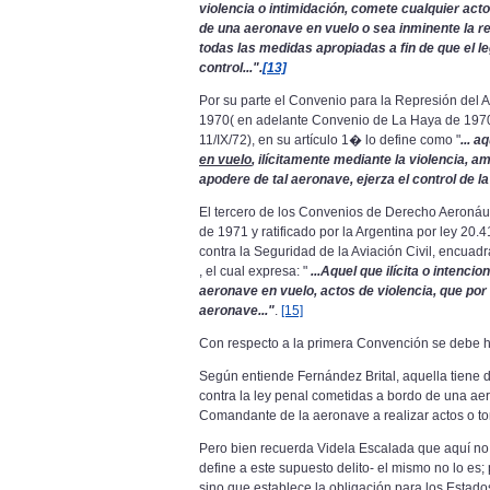
violencia o intimidación, comete cualquier acto 
de una aeronave en vuelo o sea inminente la r
todas las medidas apropiadas a fin de que el 
control...".
[13]
Por su parte el Convenio para la Represión del 
1970( en adelante Convenio de La Haya de 1970),
11/IX/72), en su artículo 1� lo define como "
... 
en vuelo
, ilícitamente mediante la violencia, a
apodere de tal aeronave, ejerza el control de l
El tercero de los Convenios de Derecho Aeronáu
de 1971 y ratificado por la Argentina por ley 20.41
contra la Seguridad de la Aviación Civil, encuadra
, el cual expresa: "
...Aquel que ilícita o intenc
aeronave en vuelo, actos de violencia, que por 
aeronave..."
.
[15]
Con respecto a la primera Convención se debe 
Según entiende Fernández Brital, aquella tiene d
contra la ley penal cometidas a bordo de una aero
Comandante de la aeronave a realizar actos o to
Pero bien recuerda Videla Escalada que aquí no s
define a este supuesto delito- el mismo no lo es
sino que establece la obligación para los Estad