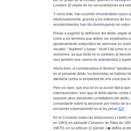
por un grupo de terroristas, quienes lo
desviaron
Londres. El objeto de los secuestradores era net
Y como éste, han ocurrido innumerables casos qu
Afortunadamente, gracias a los esfuerzos de los 
acontecimientos han ido disminuyendo en estos 
Previo a esgrimir la definición del delito, objeto 
como a los términos que deben ser empleados pa
apoderamiento
antijurídico
de aeronave en vuelo".
vocablo " ilegítimo" y luego " ilícito"( tal como 
sinónimos, ya que ilícito es lo contrario al derecho
sino también que carece de autenticidad o legitim
Ahora bien, si consideramos el término "apodera
en el presente delito, los terroristas se habría
atentaría contra la propiedad de una cosa que le
Pero es claro, que esa no es la acción típica que
internacionales, sino que el delito atenta contr
requiere otros elementos constitutivos del delito,
comandante sobre la aeronave por medio de la v
encuentre expresamente en la ley penal.
[12]
En el Convenio sobre las Infracciones y ciertos 
en 1963( en adelante Convenio de Tokio de 1963),
VIII/70), en su artículo 11 párrafo 1� define al pr