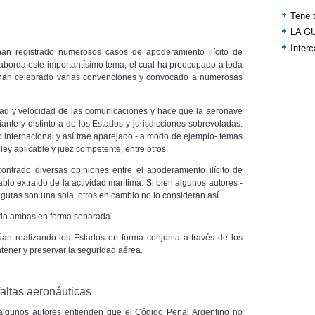
Tene t
LA G
Inter
han registrado numerosos casos de apoderamiento ilícito de
aborda este importantísimo tema, el cual ha preocupado a toda
e han celebrado varias convenciones y convocado a numerosas
lidad y velocidad de las comunicaciones y hace que la aeronave
iante y distinto a de los Estados
y jurisdicciones sobrevoladas.
 internacional y así trae aparejado - a modo de ejemplo- temas
 ley aplicable y juez competente, entre otros.
ontrado diversas opiniones entre el apoderamiento ilícito de
ablo extraído de la actividad marítima. Si bien algunos autores -
guras son una sola, otros
en cambio no lo consideran así.
tado ambas en forma separada.
an realizando los Estados en forma conjunta a través de los
tener y preservar la seguridad aérea.
faltas aeronáuticas
 algunos autores entienden que el Código Penal Argentino no