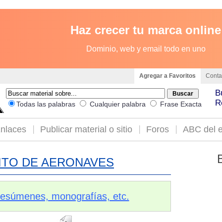
Haz crecer tu marca online
Dominio, web y email todo en uno
Agregar a Favoritos
Conta
B
R
Todas las palabras
Cualquier palabra
Frase Exacta
nlaces
Publicar material o sitio
Foros
ABC del e
ITO DE AERONAVES
 resúmenes, monografías, etc.