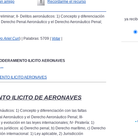
un amigo
Recordarme el recurso
reliminar; II- Delitos aeronáuticos: 1) Concepto y diferenciación
ya recib
 el Derecho Penal Aeronáutico y el Derecho Aeronáutico Penal;
o Ariel Curi
) | Palabras: 5709 |
Votar
|
ODERAMIENTO ILICITO AERONAVES
..
NTO ILICITO AERONAVES
TO ILICITO DE AERONAVES
ronáuticos: 1) Concepto y diferenciación con las faltas
l Aeronáutico y el Derecho Aeronáutico Penal; III-
•
 y evolución en las
leyes internacionales; IV- Piratería: 1)
os jurídicos: a) Derecho penal, b) Derecho marítimo, c) Derecho
ión internacional: 1) Ley aplicable, 2) Jurisdicción