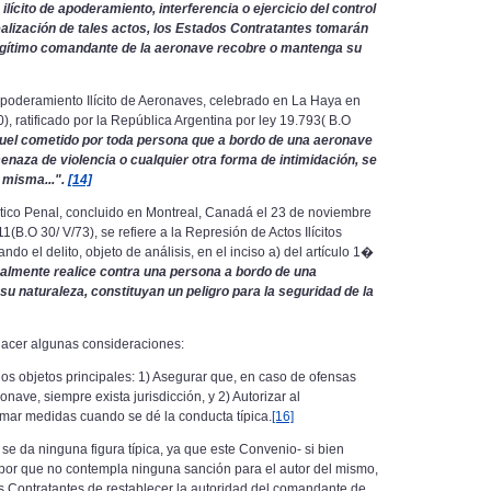
ilícito de apoderamiento, interferencia o ejercicio del control
ealización de tales actos, los Estados Contratantes tomarán
legítimo comandante de la aeronave recobre o mantenga su
Apoderamiento Ilícito de Aeronaves, celebrado en La Haya en
 ratificado por la República Argentina por ley 19.793( B.O
aquel cometido por toda persona que a bordo de una aeronave
menaza de violencia o cualquier otra forma de intimidación, se
a misma...".
[14]
tico Penal, concluido en Montreal, Canadá el 23 de noviembre
1(B.O 30/ V/73), se refiere a la Represión de Actos Ilícitos
ndo el delito, objeto de análisis, en el inciso a) del artículo 1�
ionalmente realice contra una persona a bordo de una
su naturaleza, constituyan un peligro para la seguridad de la
hacer algunas consideraciones:
os objetos principales: 1) Asegurar que, en caso de ofensas
nave, siempre exista jurisdicción, y 2) Autorizar al
mar medidas cuando se dé la conducta típica.
[16]
e da ninguna figura típica, ya que este Convenio- si bien
; por que no contempla ninguna sanción para el autor del mismo,
os Contratantes de restablecer la autoridad del comandante de