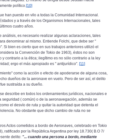
 hacia Bagdad. El mismo se dirigía desde Jeddah hacia
amente político.
[10]
e han puesto en vilo a todas la Comunidad Internacional.
Estados y a través de los Organismos Internacionales, tales
últimos cuatro años.
de análisis, es necesario realizar algunas aclaraciones, tales
ra denominar al mismo. Entiende Folchi, que debe ser "
 Si bien es cierto que en sus trabajos anteriores utilizó el
lo considera la Convención de Tokio de 1963), éstos no son
 y contrario a la ética; ilegítimo es no sólo contrario a la ley
idad; ergo el más apropiado es " antijurídico".
[11]
miento" como la acción o efecto de apoderarse de alguna cosa,
n hecho dueños de la aeronave en vuelo. Pero
de ser así, el delito
 fue sustraída a su dueño.
 se describe en todos los ordenamientos jurídicos, nacionales e
a la seguridad ( común) o de la aeronavegación, además se
 como el desvío de ruta y quitar la autoridad que detenta el
iolencia. No obstante que dicho cambio de ruta no se
otros Actos cometidos a bordo de Aeronaves, celebrado en Tokio
 ratificado por la República Argentina por ley 18.730( B.O 7/
esente delito:
"... cuando una persona a bordo, mediante