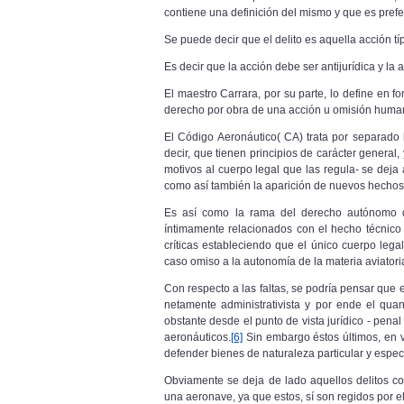
contiene una definición del mismo y que es pref
Se puede decir que el delito es aquella acción tí
Es decir que la acción debe ser antijurídica y la an
El maestro Carrara, por su parte, lo define en for
derecho por obra de una acción u omisión huma
El Código Aeronáutico( CA) trata por separado l
decir, que tienen principios de carácter general,
motivos al cuerpo legal que las regula- se deja
como así también
la aparición de nuevos hechos,
Es así como la rama del derecho autónomo de
íntimamente relacionados con el hecho técnico a
críticas estableciendo que el único cuerpo lega
caso omiso a la autonomía de la materia aviatori
Con respecto a las faltas, se podría pensar que 
netamente administrativista y por ende el quan
obstante desde el punto de vista jurídico - pen
aeronáuticos.
[6]
Sin embargo éstos últimos, en ve
defender bienes de naturaleza particular
y espec
Obviamente se deja de lado aquellos delitos c
una aeronave, ya que estos, sí son regidos por e