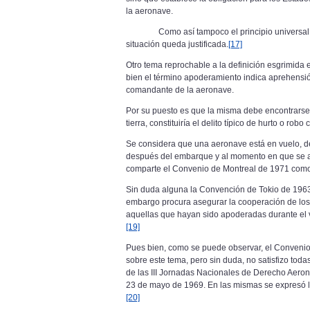
la aeronave.
Como así tampoco el principio universal
situación queda justificada.
[17]
Otro tema reprochable a la definición esgrimida 
bien el término apoderamiento indica aprehensió
comandante de la aeronave.
Por su puesto es que la misma debe encontrarse e
tierra, constituiría el delito típico de hurto o robo
Se considera que una aeronave está en vuelo, d
después del embarque y al momento en que se ab
comparte el Convenio de Montreal de 1971 como
Sin duda alguna la Convención de Tokio de 1963 n
embargo procura asegurar la cooperación de los E
aquellas que hayan sido apoderadas durante el vu
[19]
Pues bien, como se puede observar, el Convenio
sobre este tema, pero sin duda, no satisfizo tod
de las III Jornadas Nacionales de Derecho Aeroná
23 de mayo de 1969. En las mismas se expresó l
[20]