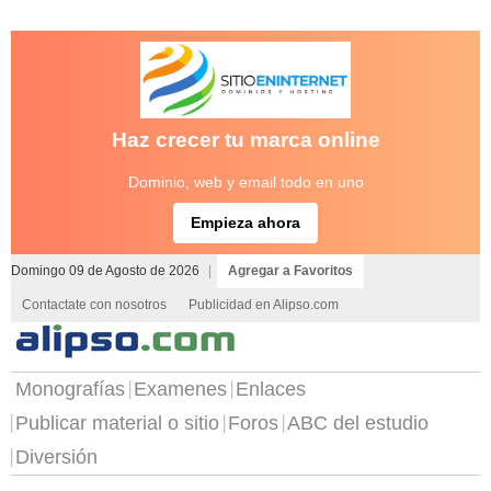
Haz crecer tu marca online
Dominio, web y email todo en uno
Empieza ahora
Domingo 09 de Agosto de 2026
|
Agregar a Favoritos
Contactate con nosotros
Publicidad en Alipso.com
Monografías
Examenes
Enlaces
Publicar material o sitio
Foros
ABC del estudio
Diversión