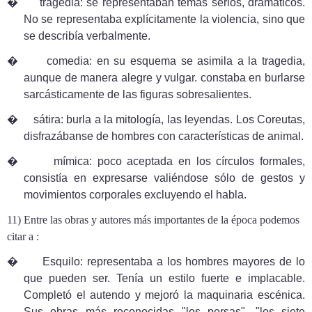
�
tragedia: se representaban temas serios, dramáticos.
No se representaba explícitamente la violencia, sino que
se describía verbalmente.
�
comedia: en su esquema se asimila a la tragedia,
aunque de manera alegre y vulgar. constaba en burlarse
sarcásticamente de las figuras sobresalientes.
�
sátira:
burla a la mitología, las leyendas. Los Coreutas,
disfrazábanse de hombres con características de animal.
�
mímica: poco aceptada en los círculos formales,
consistía en expresarse valiéndose sólo de gestos y
movimientos corporales excluyendo el habla.
11) Entre las obras y autores más importantes de la época podemos
citar a :
�
Esquilo: representaba a los hombres mayores de lo
que pueden ser. Tenía un estilo fuerte e implacable.
Completó el autendo y mejoró la maquinaria escénica.
Sus obras más reconocidas "los persas", "los siete