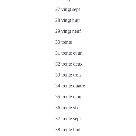
27 vingt sept
28 vingt huit
29 vingt neuf
30 trente
31 trente et un
32 trente deux
33 trente trois
34 trente quatre
35 trente cinq
36 trente six
37 trente sept
38 trente huit