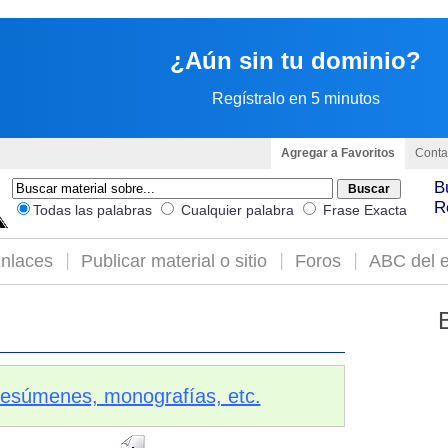
¿Aún sin tu dominio?
Regístralo en 5 minutos
Agregar a Favoritos
Conta
B
R
Todas las palabras
Cualquier palabra
Frase Exacta
nlaces
Publicar material o sitio
Foros
ABC del e
 resúmenes, monografías, etc.