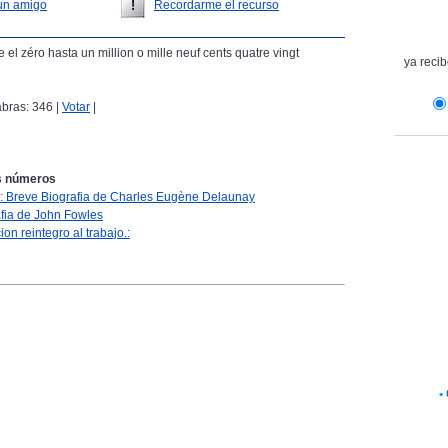
un amigo
Recordarme el recurso
 el zéro hasta un million o mille neuf cents quatre vingt
ya recib
labras: 346 |
Votar
|
s números
y: Breve Biografia de Charles Eugène Delaunay
afia de John Fowles
on reintegro al trabajo.:
•