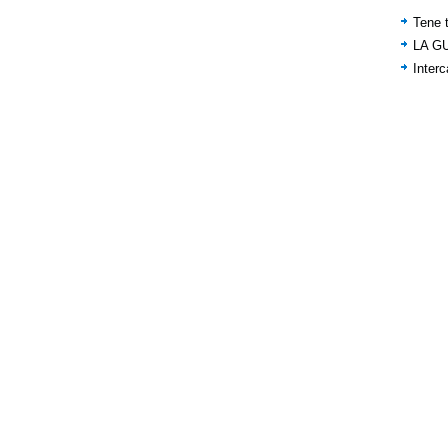
Tene t
LA G
Inter