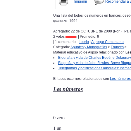
Imprimir
Recomendar a 
Una lista del todos los numeros en frances, desde
quatorze -1994-
Agregado: 22 de OCTUBRE de 2000 (Por
) | Pa
2 votos
| Promedio:
9
| 1 comentario -
Leerlo
|
Agregar Comentario
Categoría:
Apuntes y Monografías
>
Francés
>
Material educativo de Alipso relacionado con
Le
Biografia y vida de Charles Eugène Delauna
Biografia y vida de John Fowles: Breve Biogr
Telegramas y notificaciones laborales: intimaci
Enlaces externos relacionados con
Les números
Les números
0 zéro
1 un