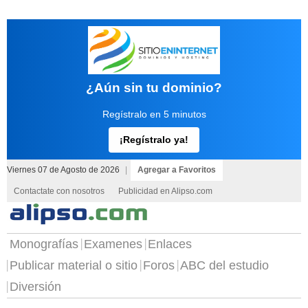
¿Aún sin tu dominio?
Regístralo en 5 minutos
¡Regístralo ya!
Viernes 07 de Agosto de 2026
|
Agregar a Favoritos
Contactate con nosotros
Publicidad en Alipso.com
Monografías
Examenes
Enlaces
Publicar material o sitio
Foros
ABC del estudio
Diversión