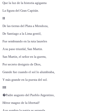
Que la luz de la historia agiganta
La figura del Gran Capitán.
II
De las tierras del Plata a Mendoza,
De Santiago a la Lima gentil,
Fue sembrando en la ruta laureles
A su paso triunfal, San Martin.
San Martin, el señor en la guerra,
Por secreto designio de Dios,
Grande fue cuando el sol lo alumbraba,
Y más grande en la puesta del sol.
III
�Padre augusto del Pueblo Argentino,
Héroe magno de la libertad!
A su sombra la patria se agranda