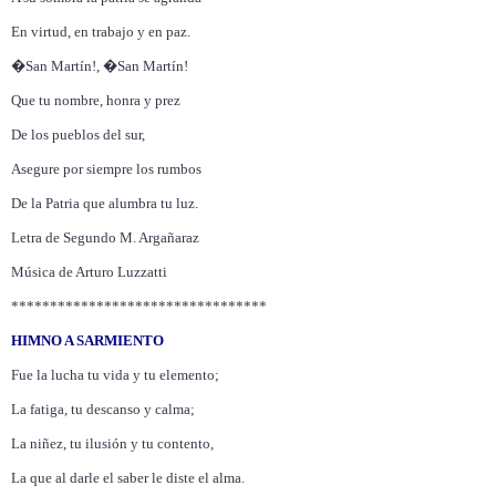
En virtud, en trabajo y en paz.
�San Martín!, �San Martín!
Que tu nombre, honra y prez
De los pueblos del sur,
Asegure por siempre los rumbos
De la Patria que alumbra tu luz.
Letra de Segundo M. Argañaraz
Música de Arturo Luzzatti
*********************************
HIMNO A SARMIENTO
Fue la lucha tu vida y tu elemento;
La fatiga, tu descanso y calma;
La niñez, tu ilusión y tu contento,
La que al darle el saber le diste el alma.