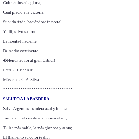
Cubriéndose de gloria,
Cual precio a la victoria,
Su vida rinde, haciéndose inmortal.
Y allí, salvó su arrojo
La libertad naciente
De medio continente.
�Honor, honor al gran Cabral!
Letra C.J. Benielli
Música de C. A. Silva
********************************
SALUDO A LA BANDERA
Salve Argentina bandera azul y blanca,
Jirón del cielo en donde impera el sol;
Tú las más noble, la más gloriosa y santa;
El filamento su color te dio.