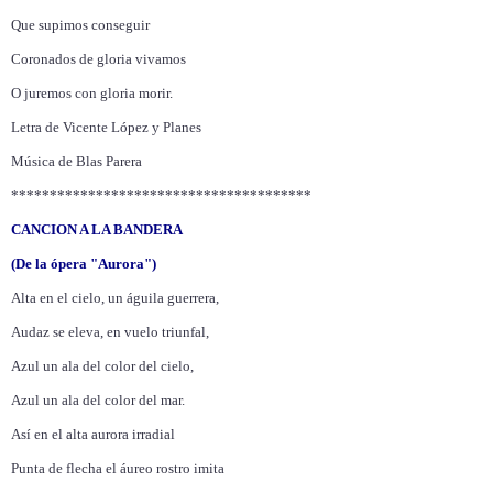
Que supimos conseguir
Coronados de gloria vivamos
O juremos con gloria morir.
Letra de Vicente López y Planes
Música de Blas Parera
***************************************
CANCION A LA BANDERA
(De la ópera "Aurora")
Alta en el cielo, un águila guerrera,
Audaz se eleva, en vuelo triunfal,
Azul un ala del color del cielo,
Azul un ala del color del mar.
Así en el alta aurora irradial
Punta de flecha el áureo rostro imita