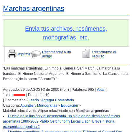
Marchas argentinas
Envia tus archivos, resúmenes,
monografías, etc.
Recomendar a un
Recordarme el
Imprimir
amigo
recurso
"Las marchas argentinas, El himno al General San Martin, La marcha a la
bandera, El Himno Nacional Argentino, El Himno a Sarmiento, La Cancion a la
Bandera (de la opera ""Aurora"")."
Agregado: 29 de AGOSTO de 2000 (Por
) | Palabras: 965 |
Votar
|
1 voto
| Promedio:
10
| 1 comentario -
Leerlo
|
Agregar Comentario
Categoría:
Apuntes y Monografías
>
Educación
>
Material educativo de Alipso relacionado con
Marchas argentinas
El ciclo de la ilusión y el desencanto. un siglo de políticas económicas
argentinas 1880-2002 Pablo Gerchunoff y Lucas Llach: Breve historia
economica argentina 2