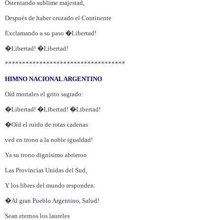
Ostentando sublime majestad,
Después de haber cruzado el Continente
Exclamando a su paso �Libertad!
�Libertad! �Libertad!
***********************************
HIMNO NACIONAL ARGENTINO
Oíd mortales el grito sagrado:
�Libertad! �Libertad! �Libertad!
�Oíd el ruido de rotas cadenas
ved en trono a la noble igualdad!
Ya su trono dignísimo abrieron
Las Provincias Unidas del Sud,
Y los libres del mundo responden:
�Al gran Pueblo Argentino, Salud!
Sean eternos los laureles