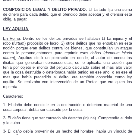
COMPOSICION LEGAL Y DELITO PRIVADO:
El Estado fija una suma
de dinero para cada delito, que el ofendido debe aceptar y el ofensor esta
oblig. a pagar.
LEY AQUILIA
:
En Roma
: Dentro de los delitos privados se hallaban 1) La injuria y el
robo (
furtum
) propósito de lucro, 2) otros delitos que no entraban en esta
noción porque eran delitos contra los bienes, que constituían un ataque
contra la persona,entonces para reprimir esos daños (
damnum injuria
datum
); Aquilius dictó un plebiscito en donde, al autor de conductas
ilícitas que generaban consecuencias, se le aplicaba una acción que
tenía por objeto el monto del perjuicio calculado sobre el más alto valor
que la cosa destruida o deteriorada había tenido en ese año, o en ese el
mes que había precedido al delito, era también conocida como ley
aquilia. Se realizaba con intervención de un Pretor, que era quien los
reprimía.
Caracteres:
1- El daño debe consistir en la destrucción o deterioro material de una
cosa corporal, debía ser causado por la cosa.
2- El daño tiene que ser causado sin derecho (injuria). Comprendía el dolo
y la culpa.
3- El daño debía provenir de un hecho del hombre, había un vínculo de