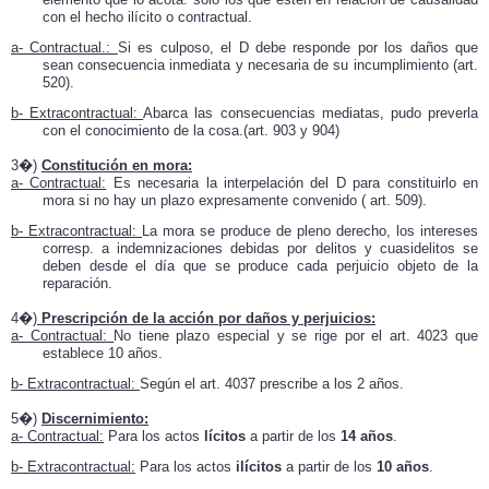
con el hecho ilícito o contractual.
a- Contractual.:
Si es culposo, el D debe responde por los daños que
sean consecuencia inmediata y necesaria de su incumplimiento (art.
520).
b- Extracontractual:
Abarca las consecuencias mediatas, pudo preverla
con el conocimiento de la cosa.(art. 903 y 904)
3�)
Constitución en mora:
a- Contractual:
Es necesaria la interpelación del D para constituirlo en
mora si no hay un plazo expresamente convenido ( art. 509).
b- Extracontractual:
La mora se produce de pleno derecho, los intereses
corresp. a indemnizaciones debidas por delitos y cuasidelitos se
deben desde el día que se produce cada perjuicio objeto de la
reparación.
4�)
Prescripción de la acción por daños y perjuicios:
a- Contractual:
No tiene plazo especial y se rige por el art. 4023 que
establece 10 años.
b- Extracontractual:
Según el art. 4037 prescribe a los 2 años.
5�)
Discernimiento:
a- Contractual:
Para los actos
lícitos
a partir de los
14 años
.
b- Extracontractual:
Para los actos
ilícitos
a partir de los
10 años
.