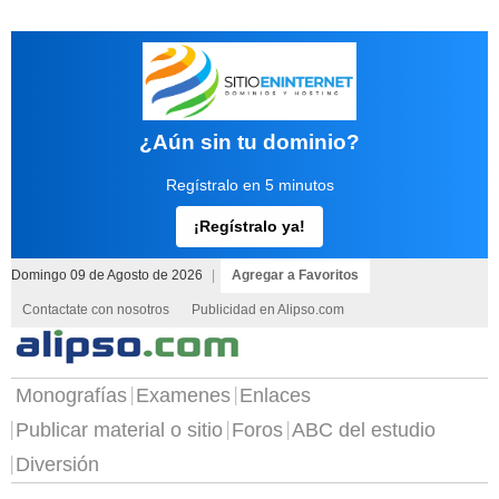
¿Aún sin tu dominio?
Regístralo en 5 minutos
¡Regístralo ya!
Domingo 09 de Agosto de 2026
|
Agregar a Favoritos
Contactate con nosotros
Publicidad en Alipso.com
Monografías
Examenes
Enlaces
Publicar material o sitio
Foros
ABC del estudio
Diversión