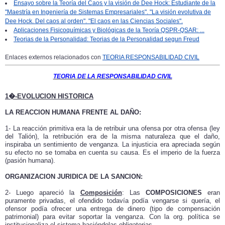
Ensayo sobre la Teoría del Caos y la visión de Dee Hock: Estudiante de la
"Maestría en Ingeniería de Sistemas Empresariales". "La visión evolutiva de
Dee Hock. Del caos al orden". "El caos en las Ciencias Sociales".
Aplicaciones Fisicoquímicas y Biológicas de la Teoría QSPR-QSAR: ...
Teorias de la Personalidad: Teorias de la Personalidad segun Freud
Enlaces externos relacionados con
TEORIA RESPONSABILIDAD CIVIL
TEORIA DE LA RESPONSABILIDAD CIVIL
1�-EVOLUCION HISTORICA
LA REACCION HUMANA FRENTE AL DAÑO:
1- La reacción primitiva era la de retribuir una ofensa por otra ofensa (ley
del Talión), la retribución era de la misma naturaleza que el daño,
inspiraba un sentimiento de venganza. La injusticia era apreciada según
su efecto no se tomaba en cuenta su causa. Es el imperio de la fuerza
(pasión humana).
ORGANIZACION JURIDICA DE LA SANCION:
2- Luego apareció la
Composición
: Las
COMPOSICIONES
eran
puramente privadas, el ofendido todavía podía vengarse si quería, el
ofensor podía ofrecer una entrega de dinero (tipo de compensación
patrimonial) para evitar soportar la venganza. Con la org. política se
institucionaliza el sistema haciéndolas obligatorias.