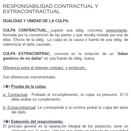
RESPONSABILIDAD CONTRACTUAL Y
EXTRACONTRACTUAL
DUALIDAD Y UNIDAD DE LA CULPA:
CULPA CONTRACTUAL
:
supone una oblig. concreta,
preexistente
,
formada por la convención de las partes y que resulta violada por una de
ellas. Efecto de la oblig.. La culpa es la causa o fuente de una oblig. de
indemnizar el daño causado.
CULPA EXTRACONTRAC
:
consiste en la violación de un "
deber
genérico de no dañar
" es una fuente de oblig. nueva.
Diferencia entre el régimen contract. y extracont.:
Son diferencias instrumentales:
1�)
Prueba de la culpa:
a- Contractual
.: Probado el incumplimiento, la culpa se presume. El D
debe probar su cumplimiento.
b- Extracontractual
: Le corresponde a la víctima probar la culpa del autor
del daño.
2�)
Extensión del resarcimiento:
El principio general es la reparación integral de los perjuicios, tiene un
elemento que lo acota: sólo los que estén en relación de causalidad