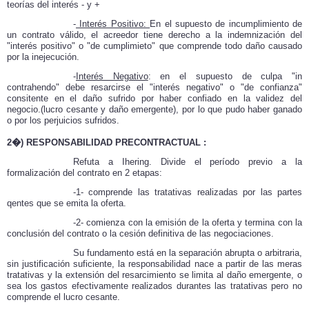
teorías del interés - y +
-
Interés Positivo:
En el supuesto de incumplimiento de
un contrato válido, el acreedor tiene derecho a la indemnización del
"interés positivo" o "de cumplimieto" que comprende todo daño causado
por la inejecución.
-
Interés Negativo
: en el supuesto de culpa "in
contrahendo" debe resarcirse el "interés negativo" o "de confianza"
consitente en el daño sufrido por haber confiado en la validez del
negocio.(lucro cesante y daño emergente), por lo que pudo haber ganado
o por los perjuicios sufridos.
2�) RESPONSABILIDAD PRECONTRACTUAL :
Refuta a Ihering.
Divide el período previo a la
formalización del contrato en 2 etapas:
-1- comprende las tratativas realizadas por las partes
qentes que se emita la oferta.
-2- comienza con la emisión de la oferta y termina con la
conclusión del contrato o la cesión definitiva de las negociaciones.
Su fundamento está en la separación abrupta o arbitraria,
sin justificación suficiente, la responsabilidad nace a partir de las meras
tratativas y la extensión del resarcimiento se limita al daño emergente, o
sea los gastos efectivamente realizados durantes las tratativas pero no
comprende el lucro cesante.