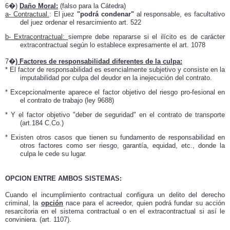
6�)
Daño Moral:
(falso para la Cátedra)
a- Contractual.
: El juez
"podrá condenar"
al responsable, es facultativo
del juez ordenar el resarcimiento art. 522
b- Extracontractual:
siempre debe repararse si el ilícito es de carácter
extracontractual según lo establece expresamente el art. 1078
7�
) Factores de responsabilidad diferentes de la culpa:
* El factor de responsabilidad es esencialmente subjetivo y consiste en la
imputabilidad por culpa del deudor en la inejecución del contrato.
* Excepcionalmente aparece el factor objetivo del riesgo pro-fesional en
el contrato de trabajo (ley 9688)
* Y el factor objetivo "deber de seguridad" en el contrato de transporte
(art.184 C.Co.)
* Existen otros casos que tienen su fundamento de responsabilidad en
otros factores como ser riesgo, garantía, equidad, etc., donde la
culpa le cede su lugar.
OPCION ENTRE AMBOS SISTEMAS:
Cuando el incumplimiento contractual configura un delito del derecho
criminal, la
opción
nace para el acreedor, quien podrá fundar su acción
resarcitoria en el sistema contractual o en el extracontractual si así le
conviniera. (art. 1107).