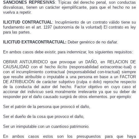
SANCIONES REPRESIVAS
: Típicas del derecho penal, son conductas
disvaliosas, tienen un carácter ejemplificante, para que el hecho no se
vuelva a repetir.
ILICITUD CONTRACTUAL
: Incuplimiento de un contrato válido tiene su
fundamento en el art. 1197 (autonomía de la voluntad) El contrato es ley
para las partes.
ILICITUD EXTRACONTRACTUAL:
Deber genérico de no dañar.
En ambos casos debe existir, para indemnizar, los siguientes requisitos:
OBRAR ANTIJURIDICO que provoque un DAÑO, en RELACION DE
CAUSALIDAD con el hecho ilicíto (responsabilidad extracontrac-tual) o
con el incumplimiento contractual (responsabilidad con-tractual) siempre
que resulte atribuíble o imputable a una persona en base a un
FACTOR
DE ATRIBUCIÓN
de carácter subjetivo (culpa o dolo) reproche respecto
de la conducta del autor del hecho. Factor objetivo en cuyo caso el
accionar del indivicuo será moralmente irrelevante ya que su deber de
responder por el daño causado surgirá de otros elementos. por ejemplo:
Ser el patrón de la persona que provocó el daño,
Ser el dueño de la cosa
que provoco el daño,
Ser
un inimputable con un cuantioso patrimonio.
En ambos casos estos son los presupuestos para que haya