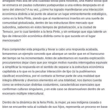
arraigado más allá de una cualidad social para nosotras, una matriz social que
se enmarca en pautas culturales yuxtapuestas a una esfera despojada en el
seno del silencio? A su vez, ¿cómo ha logrado manifestarse una interacción
económica distinta a tal punto de abarcar un lugar eminentemente estratégico,
como es la feria Pinto, siendo que al mantenernos insertos en una suerte de
comunidad globalizada, dentro de las estructuras libre mercado que
subordina, sabemos en estos tiempos de globalización, a la ciudad de
Temuco, por lo cual también a la feria Pinto, y sin embargo que siga latente un
tipo de interacción económica distinta como lo que sucede en el lugar
mencionado?
Para comprender esta pregunta y llevar a cabo una respuesta acabada,
tomaremos un ejemplo concreto que abarque un sector que en el transcurso
del tiempo se ha incrementado. Antes de adentrarnos en nuestra explicación
procuraremos dejar claro que por ningún motivo nuestra interrogativa equivale
a simplificar la respuesta en el sentido de separar a la estructura económica
capitalista a lo que es la peculiar interacción de tipo (si la pudiésemos
clasificar) económica, por el contrario al formar parte de una realidad que
integra diferente y diversos elementos en una totalidad, nos damos cuenta
como se entrecruzan distintas costumbres, características esenciales que
conforman culturas singulares, y en este caso se desenvuelven dentro de un
escenario múltiple intercultural.
Dentro de la dinámica de la feria Pinto, la mujer, ya sea indígena casada o
bien se encuentre sola al cuidado de sus hijos, representa un proceso en base