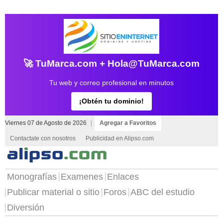
🚀 TuMarca.com + Hola@TuMarca.com
Tu web y correo profesional en minutos
¡Obtén tu dominio!
Viernes 07 de Agosto de 2026
|
Agregar a Favoritos
Contactate con nosotros
Publicidad en Alipso.com
Monografías
Examenes
Enlaces
Publicar material o sitio
Foros
ABC del estudio
Diversión