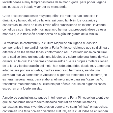
levantándose a muy tempranas horas de la madrugada, para poder llegar a
sus puestos de trabajo y vender su mercadería.
Cabe destacar que desde muy pequeñas las moteras han conocido la
dinámica y la modalidad de la feria, así como también los locatarios y
canasteras, muchos de ellos, llevan años subsistiendo de la feria, invitando
con ellos a sus hijos, sobrinos, nueras o hermanos, preocupándose de esta
manera que la tradición permanezca en algún integrante de la familia.
La tradición, la costumbre y la cultura Mapuche sin lugar a dudas son
componentes importantísimos de la Feria Pinto, concibiendo que se distinga y
diferencie de las demás ferias, conformando así un variado mosaico cultural
en la cual se tiene un lenguaje, una ideología y sobre todo una forma de vida
distinta, en la cual los diversos conocimientos que las propias moteras tienen
de la feria y la elaboración del mote, han sido adquiridos desde muy temprana
edad ya sea por sus abuelas, madres suegras o hermanas, siendo una
actividad que va fuertemente vinculado al género femenino. Las moteras, se
esmeran severamente, para elaborar el mejor mote para sus "caseritas" o
"caseritos" manteniendo a su clientela por años e incluso en algunos casos
estrechan una fuerte amistad.
A modo de conclusión, se puede inferir que en la Feria Pinto, se logra entrever
que se conforma un verdadero mosaico cultural en donde locatarios,
canasteras, moteras y vendedores en general ya sean "winkas" o mapuches,
conforman una feria rica en diversidad cultural, en la cual todos se entienden