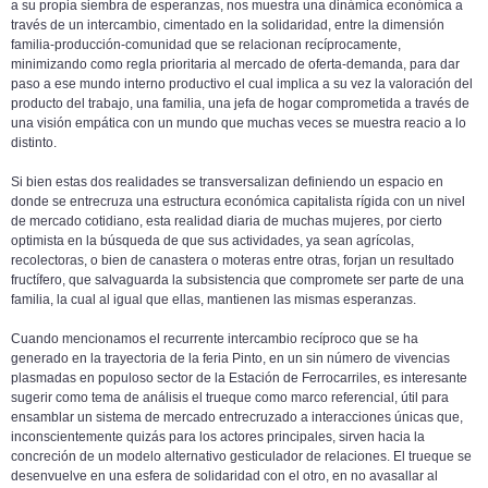
a su propia siembra de esperanzas, nos muestra una dinámica económica a
través de un intercambio, cimentado en la solidaridad, entre la dimensión
familia-producción-comunidad que se relacionan recíprocamente,
minimizando como regla prioritaria al mercado de oferta-demanda, para dar
paso a ese mundo interno productivo el cual implica a su vez la valoración del
producto del trabajo, una familia, una jefa de hogar comprometida a través de
una visión empática con un mundo que muchas veces se muestra reacio a lo
distinto.
Si bien estas dos realidades se transversalizan definiendo un espacio en
donde se entrecruza una estructura económica capitalista rígida con un nivel
de mercado cotidiano, esta realidad diaria de muchas mujeres, por cierto
optimista en la búsqueda de que sus actividades, ya sean agrícolas,
recolectoras, o bien de canastera o moteras entre otras, forjan un resultado
fructífero, que salvaguarda la subsistencia que compromete ser parte de una
familia, la cual al igual que ellas, mantienen las mismas esperanzas.
Cuando mencionamos el recurrente intercambio recíproco que se ha
generado en la trayectoria de la feria Pinto, en un sin número de vivencias
plasmadas en populoso sector de la Estación de Ferrocarriles, es interesante
sugerir como tema de análisis el trueque como marco referencial, útil para
ensamblar un sistema de mercado entrecruzado a interacciones únicas que,
inconscientemente quizás para los actores principales, sirven hacia la
concreción de un modelo alternativo gesticulador de relaciones. El trueque se
desenvuelve en una esfera de solidaridad con el otro, en no avasallar al