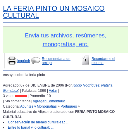
LA FERIA PINTO UN MOSAICO
CULTURAL
Envia tus archivos, resúmenes,
monografías, etc.
Recomendar a un
Recordarme el
Imprimir
amigo
recurso
ensayo sobre la feria pinto
Agregado: 07 de DICIEMBRE de 2006 (Por
Rocío Rodríguez, Natalia
González
) | Palabras: 1099 |
Votar
|
3 votos
| Promedio:
10
| Sin comentarios |
Agregar Comentario
Categoría:
Apuntes y Monografías
>
Portugués
>
Material educativo de Alipso relacionado con
FERIA PINTO MOSAICO
CULTURAL
Conservación de bienes culturales.: ...
Entre lo banal y lo cultural: ...