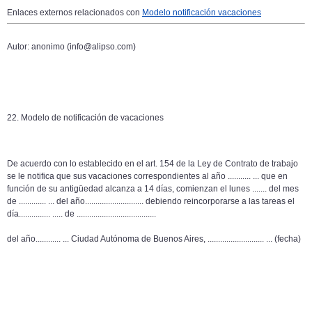
Enlaces externos relacionados con
Modelo notificación vacaciones
Autor: anonimo (info@alipso.com)
22. Modelo de notificación de vacaciones
De acuerdo con lo establecido en el art. 154 de la Ley de Contrato de trabajo
se le notifica que sus vacaciones correspondientes al año .....
......
... que en
función de su antigüedad alcanza a 14 días, comienzan el lunes ....... del mes
de ...
..........
... del año
............................
debiendo reincorporarse a las tareas el
día...
............
..... de ...
...................................
del año..
..........
... Ciudad Autónoma de Buenos Aires, ...
........................
... (fecha)