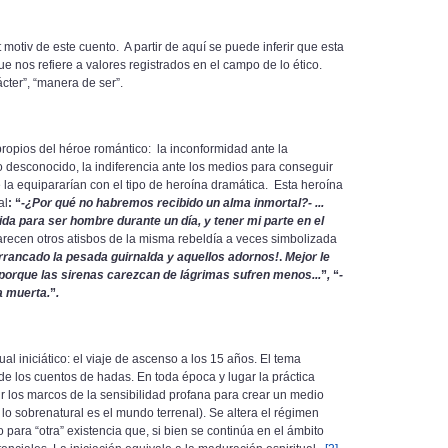
iv de este cuento. A partir de aquí se puede inferir que esta
e nos refiere a valores registrados en el campo de lo ético.
cter”, “manera de ser”.
ios del héroe romántico: la inconformidad ante la
o desconocido, la indiferencia ante los medios para conseguir
ue la equipararían con el tipo de heroína dramática. Esta heroína
al
: “
-¿Por qué no habremos recibido un alma inmortal?- ...
da para ser hombre durante un día, y tener mi parte en el
parecen otros atisbos de la misma rebeldía a veces simbolizada
rrancado la pesada guirnalda y aquellos adornos!
.
Mejor le
 porque las sirenas carezcan de lágrimas sufren menos...
”
,
“
-
na muerta.
”
.
l iniciático: el viaje de ascenso a los 15 años. El tema
e de los cuentos de hadas. En toda época y lugar la práctica
r los marcos de la sensibilidad profana para crear un medio
 lo sobrenatural es el mundo terrenal). Se altera el régimen
o para “otra” existencia que, si bien se continúa en el ámbito