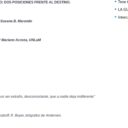
Tene t
EO: DOS POSICIONES FRENTE AL DESTINO.
LA G
Inter
: Susana B. Marando
2 Mariano Acosta, UNLaM
 un ser extraño, desconcertante, que a nadie deja indiferente”
esdorff, R. Boyer, biógrafos de Andersen.