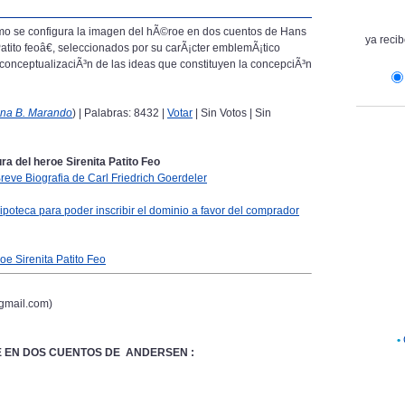
Ã³mo se configura la imagen del hÃ©roe en dos cuentos de Hans
ya recib
tito feoâ€, seleccionados por su carÃ¡cter emblemÃ¡tico
na conceptualizaciÃ³n de las ideas que constituyen la concepciÃ³n
na B. Marando
) | Palabras: 8432 |
Votar
| Sin Votos | Sin
ura del heroe Sirenita Patito Feo
Breve Biografia de Carl Friedrich Goerdeler
 hipoteca para poder inscribir el dominio a favor del comprador
roe Sirenita Patito Feo
gmail.com)
•
E EN DOS CUENTOS DE ANDERSEN :