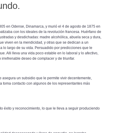
undo.
1805 en Odense, Dinamarca, y murió el 4 de agosto de 1875 en
tizaba con los ideales de la revolución francesa. Huérfano de
ustradas y desdichadas: madre alcohólica, abuela seca y dura,
e viven en la mendicidad, y otras que se dedican a un
 a lo largo de su vida. Persuadido por predicciones que le
 Alli lleva una vida poco estable en lo laboral y lo afectivo,
irrefrenable deseo de complacer y de triunfar.
le asegura un subsidio que le permite vivir decentemente,
nia toma contacto con algunos de los representantes más
 éxito y reconocimiento, lo que le lleva a seguir produciendo