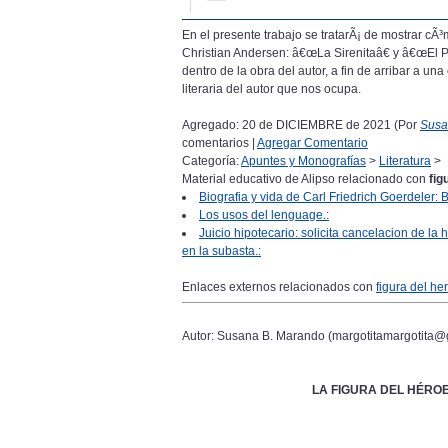
En el presente trabajo se tratarÃ¡ de mostrar c
Christian Andersen: â€œLa Sirenitaâ€ y â€œEl Pa
dentro de la obra del autor, a fin de arribar a u
literaria del autor que nos ocupa.
Agregado: 20 de DICIEMBRE de 2021 (Por
Susa
comentarios |
Agregar Comentario
Categoría:
Apuntes y Monografías
>
Literatura
>
Material educativo de Alipso relacionado con
fig
Biografia y vida de Carl Friedrich Goerdeler: 
Los usos del lenguage.:
Juicio hipotecario: solicita cancelacion de la
en la subasta.:
Enlaces externos relacionados con
figura del he
Autor: Susana B. Marando (margotitamargotita@
LA FIGURA DEL HÉRO