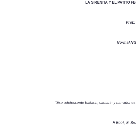
LA SIRENITA Y EL PATITO F
Prof.
Normal Nº
“Ese adolescente bailarín, cantarín y narrador es
F. Böök, E. Br