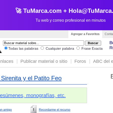
🚀 TuMarca.com + Hola@TuMarca
Tu web y correo profesional en minutos
Agregar a Favoritos
Conta
B
R
Todas las palabras
Cualquier palabra
Frase Exacta
nlaces
Publicar material o sitio
Foros
ABC del e
Sirenita y el Patito Feo
 resúmenes, monografías, etc.
un amigo
Recordarme el recurso