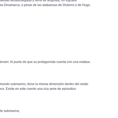
alidad desasosegada y llena de angustia, no lograba
ropia Dinamarca, a pesar de las alabanzas de Dickens o de Hugo.
ersen. Al punto de que su protagonista cuenta con una estatua
 mundo submarino, tiene la misma dimensión dentro del relato
. Existe en este cuento una rica serie de episodios:
rte submarina,