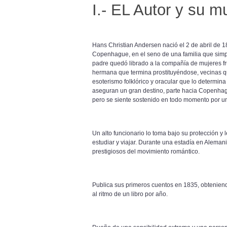
I.- EL Autor y su m
Hans Christian Andersen nació el 2 de abril de 
Copenhague, en el seno de una familia que simpa
padre quedó librado a la compañía de mujeres fr
hermana que termina prostituyéndose, vecinas qu
esoterismo folklórico y oracular que lo determina
aseguran un gran destino, parte hacia Copenhague.
pero se siente sostenido en todo momento por un 
Un alto funcionario lo toma bajo su protección y 
estudiar y viajar. Durante una estadía en Alema
prestigiosos del movimiento romántico.
Publica sus primeros cuentos en 1835, obteniendo
al ritmo de un libro por año.