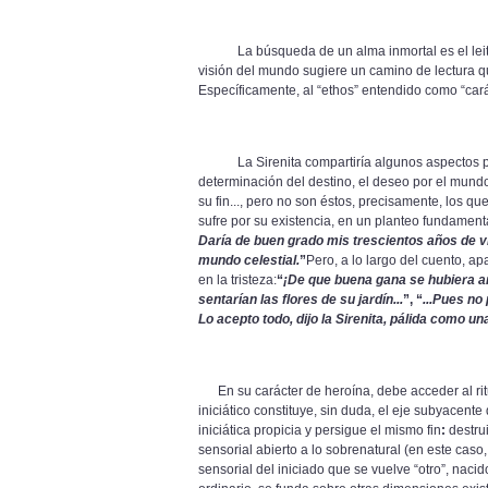
La búsqueda de un alma inmortal es el leit mot
visión del mundo sugiere un camino de lectura qu
Específicamente, al “ethos” entendido como “cará
La Sirenita compartiría algunos aspectos prop
determinación del destino, el deseo por el mund
su fin..., pero no son éstos, precisamente, los q
sufre por su existencia, en un planteo fundament
Daría de buen grado mis trescientos años de vi
mundo celestial.
”
Pero, a lo largo del cuento, a
en la tristeza:
“
¡De que buena gana se hubiera a
sentarían las flores de su jardín...
”, “
...Pues no
Lo acepto todo, dijo la Sirenita, pálida como u
En su carácter de heroína, debe acceder al ritua
iniciático constituye, sin duda, el eje subyacent
iniciática propicia y persigue el mismo fin
:
destrui
sensorial abierto a lo sobrenatural (en este caso,
sensorial del iniciado que se vuelve “otro”, nacid