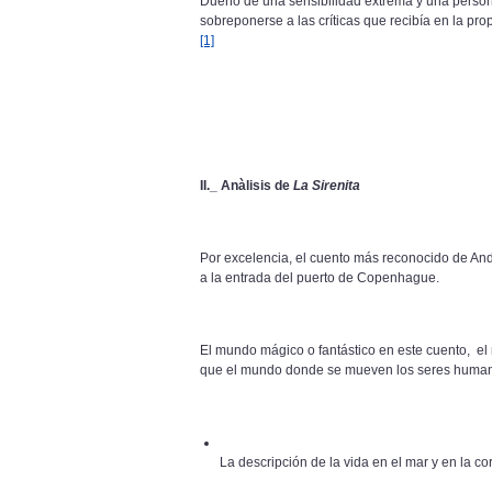
Dueño de una sensibilidad extrema y una person
sobreponerse a las críticas que recibía en la p
[1]
II._ Anàlisis de
La Sirenita
Por excelencia, el cuento más reconocido de And
a la entrada del puerto de Copenhague.
El mundo mágico o fantástico en este cuento, el
que el mundo donde se mueven los seres humanos
La descripción de la vida en el mar y en la co