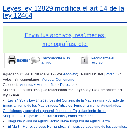
Leyes ley 12829 modifica el art 14 de la
ley 12464
Envia tus archivos, resúmenes,
monografías, etc.
Recomendar a un
Recordarme el
Imprimir
amigo
recurso
Agregado: 03 de JUNIO de 2019 (Por
Anonimo
) | Palabras: 369 |
Votar
| Sin
Votos | Sin comentarios |
Agregar Comentario
Categoría:
Apuntes y Monografías
>
Derecho
>
Material educativo de Alipso relacionado con
Leyes ley 12829 modifica art
ley 12464
Ley 24.937 y Ley 24.939.: Ley del Consejo de la Magistratura y Jurado de
Enjuiciamiento de los Magistrados, Articulos, Funcionamiento, Autoridades,
Comisiones y secretaría general, Jurado de Enjuiciamiento de los
Magistrados, Disposiciones transitorias y complementarias.
Biografia y vida de Agustí Bartra: Breve Biografia de Agustí Bartra
El Martin Fierro, de Jose Hernandez.: Sintesis de cada uno de los capitulos.