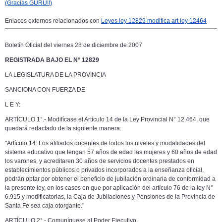
(Gracias GURU!!)
Enlaces externos relacionados con
Leyes ley 12829 modifica art ley 12464
Boletín Oficial del viernes 28 de diciembre de 2007
REGISTRADA BAJO EL N° 12829
LA LEGISLATURA DE
LA PROVINCIA
SANCIONA CON FUERZA DE
L E Y:
ARTÍCULO 1°.- Modifícase el Artículo 14 de
la Ley Provincial
N° 12.464, que
quedará redactado de la siguiente manera:
"Artículo 14: Los afiliados docentes de todos los niveles y modalidades del
sistema educativo que tengan 57 años de edad las mujeres y 60 años de edad
los varones, y acreditaren 30 años de servicios docentes prestados en
establecimientos públicos o privados incorporados a la enseñanza oficial,
podrán optar por obtener el beneficio de jubilación ordinaria de conformidad a
la presente ley, en los casos en que por aplicación del artículo 76 de la ley N°
6.915 y modificatorias,
la Caja
de Jubilaciones y Pensiones de
la Provincia
de
Santa Fe sea caja otorgante."
ARTÍCULO 2°.- Comuníquese al Poder Ejecutivo.