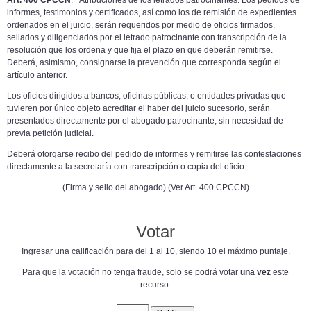
Art.
400
CPCCN
:
" Atribuciones de los letrados patrocinantes. Los pedidos de
informes, testimonios y certificados, así como los de remisión de expedientes
ordenados en el juicio, serán requeridos por medio de oficios firmados,
sellados y diligenciados por el letrado patrocinante con transcripción de la
resolución que los ordena y que fija el plazo en que deberán remitirse.
Deberá, asimismo, consignarse la prevención que corresponda según el
artículo anterior.
Los oficios dirigidos
a bancos, oficinas públicas, o entidades privadas que
tuvieren por único objeto acreditar el haber del juicio sucesorio, serán
presentados
directamente por el abogado patrocinante, sin
necesidad
de
previa petición judicial.
Deberá otorgarse recibo del pedido de
informes
y
remitirse
las contestaciones
directamente a la secretaría con transcripción o copia del oficio.
(Firma
y sello del abogado) (
Ver
Art. 400 CPCCN)
Votar
Ingresar una calificación para del 1 al 10, siendo 10 el máximo puntaje.
Para que la votación no tenga fraude, solo se podrá votar
una vez
este
recurso.