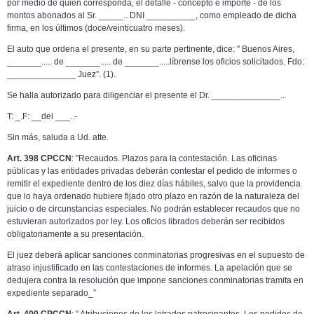
por medio de quien corresponda, el detalle - concepto e importe - de los
montos abonados al Sr. _____.. DNI __________, como empleado de dicha
firma, en los últimos (
doce/veinticuatro meses
).
El
auto que ordena el presente, en su parte pertinente, dice: " Buenos Aires,
_______..... de _______..... de _______.....líbrense los oficios solicitados. Fdo:
______________ Juez”.
(1).
Se halla autorizado
para diligenciar el presente el Dr. ______________..
T
: _.F:
__
del ___..-
Sin
más, saluda a Ud. atte.
Art.
398
CPCCN
: "Recaudos. Plazos para la contestación. Las oficinas
públicas
y las entidades privadas deberán contestar el pedido de informes o
remitir el expediente dentro de los diez días hábiles, salvo que la providencia
que lo haya ordenado hubiere fijado otro plazo en razón de la naturaleza del
juicio o de circunstancias especiales. No podrán establecer recaudos que no
estuvieran autorizados por ley. Los oficios librados deberán ser recibidos
obligatoriamente a
su
presentación.
El juez deberá aplicar sanciones conminatorias progresivas
en el supuesto de
atraso injustificado en las contestaciones de informes. La apelación que se
dedujera contra
la resolución que impone sanciones conminatorias tramita en
expediente separado_”