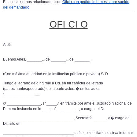
Enlaces externos relacionados con
Oficio con pedido informes sobre sueldo
del demandado
OFI CI O
Al Sr.
Buenos Aires, _______... de _______... de _______...
(Con
máxima autoridad en la institución pública o privada
) S/ D
Tengo
el agrado de dirigirme a Ud. en mi carácter de letrado
(
patrocinante/apoderado
) de la parte actora� en los autos
"______________......
c
/ ________________, s/ _____.” en trámite por ante el Juzgado Nacional de
Primera Instancia en lo ____. n° _______...__, a cargo del Dr.
_________________________________
, Secretaría ______, a� cargo del
Dr., sito en
_________________________________,
a fin de solicitarle se sirva informar,