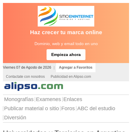
Haz crecer tu marca online
Dominio, web y email todo en uno
Empieza ahora
Viernes 07 de Agosto de 2026
|
Agregar a Favoritos
Contactate con nosotros
Publicidad en Alipso.com
Monografías
Examenes
Enlaces
Publicar material o sitio
Foros
ABC del estudio
Diversión