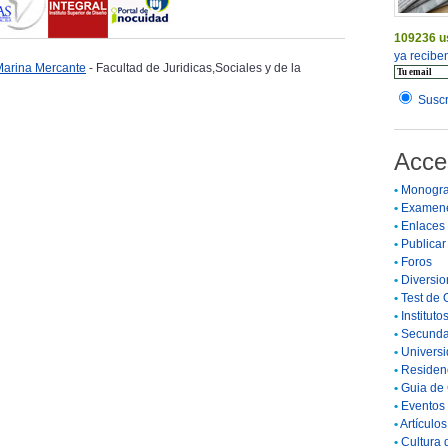
109236 u
ya reciben
Marina Mercante
- Facultad de Juridicas,Sociales y de la
Suscr
Acce
•
Monogra
•
Examen
•
Enlaces
•
Publicar 
•
Foros
•
Diversio
•
Test de 
•
Instituto
•
Secunda
•
Universi
•
Residenc
•
Guia de 
•
Eventos 
•
Artículo
•
Cultura