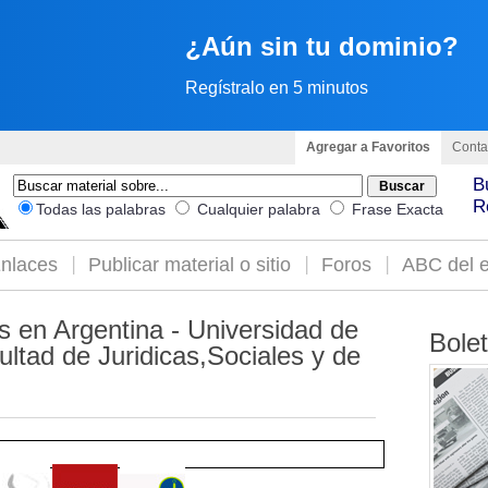
¿Aún sin tu dominio?
Regístralo en 5 minutos
Agregar a Favoritos
Conta
B
R
Todas las palabras
Cualquier palabra
Frase Exacta
nlaces
Publicar material o sitio
Foros
ABC del e
s en Argentina - Universidad de
Bole
ultad de Juridicas,Sociales y de