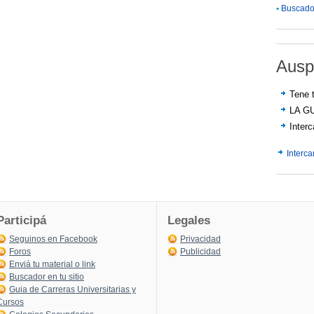
•
Buscador
Ausp
Tene t
LA G
Inter
Interc
Participá
Legales
Seguinos en Facebook
Privacidad
Foros
Publicidad
Enviá tu material o link
Buscador en tu sitio
Guia de Carreras Universitarias y
Cursos