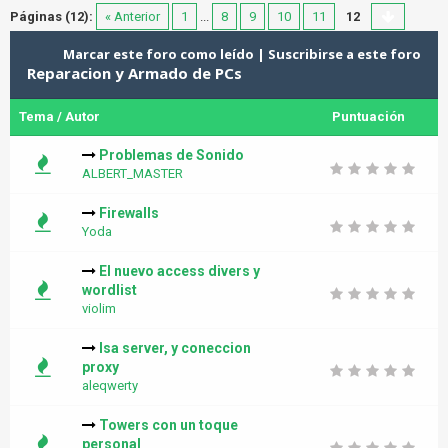
Páginas (12):
« Anterior
1
...
8
9
10
11
12
Marcar este foro como leído
|
Suscribirse a este foro
Reparacion y Armado de PCs
Tema
/
Autor
Puntuación
Problemas de Sonido
ALBERT_MASTER
Firewalls
Yoda
El nuevo access divers y
wordlist
violim
Isa server, y coneccion
proxy
aleqwerty
Towers con un toque
personal