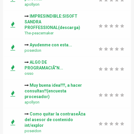
apollyon
IMPRESINDIBLE:SISOFT
SANDRA
PROFFESSIONAL(descarga)
The-peacemaker
Ayudenme con esta...
poseidon
ALGO DE
PROGRAMACIÃ“N...
osso
Muy buena idea!!!!, a hacer
consultas!!(encuesta
procesador)
apollyon
Como quitar la contraseÃ±a
del asesor de contenido
int/explor
poseidon