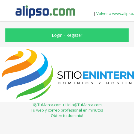
|
Volver a www.alipso
Login
-
Register
🚀 TuMarca.com + Hola@TuMarca.com
Tu web y correo profesional en minutos
Obten tu dominio!