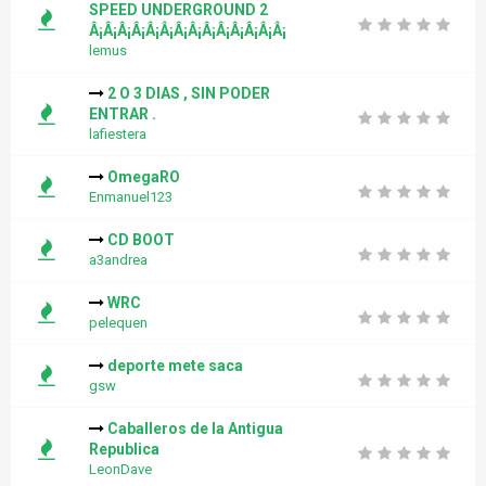
SPEED UNDERGROUND 2
Â¡Â¡Â¡Â¡Â¡Â¡Â¡Â¡Â¡Â¡Â¡Â¡Â¡Â¡
lemus
2 O 3 DIAS , SIN PODER
ENTRAR .
lafiestera
OmegaRO
Enmanuel123
CD BOOT
a3andrea
WRC
pelequen
deporte mete saca
gsw
Caballeros de la Antigua
Republica
LeonDave