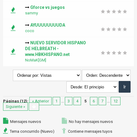
Gforce vs juegos
sammy
AYUUUUUUUUDA
coco
NUEVO SERVIDOR HISPANO
DE HELBREATH -
www.HBKHISPANO.net
NoMaK[GM]
Páginas (12):
« Anterior
1
...
3
4
5
6
7
...
12
Siguiente »
Mensajes nuevos
No hay mensajes nuevos
Tema concurrido (Nuevo)
Contiene mensajes tuyos