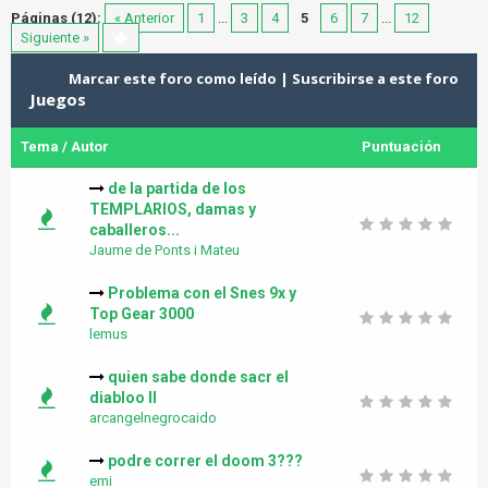
Páginas (12):
« Anterior
1
...
3
4
5
6
7
...
12
Siguiente »
Marcar este foro como leído
|
Suscribirse a este foro
Juegos
Tema
/
Autor
Puntuación
de la partida de los
TEMPLARIOS, damas y
caballeros...
Jaume de Ponts i Mateu
Problema con el Snes 9x y
Top Gear 3000
lemus
quien sabe donde sacr el
diabloo II
arcangelnegrocaido
podre correr el doom 3???
emi