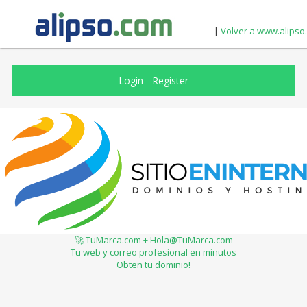
|
Volver a www.alipso
Login
-
Register
🚀 TuMarca.com + Hola@TuMarca.com
Tu web y correo profesional en minutos
Obten tu dominio!