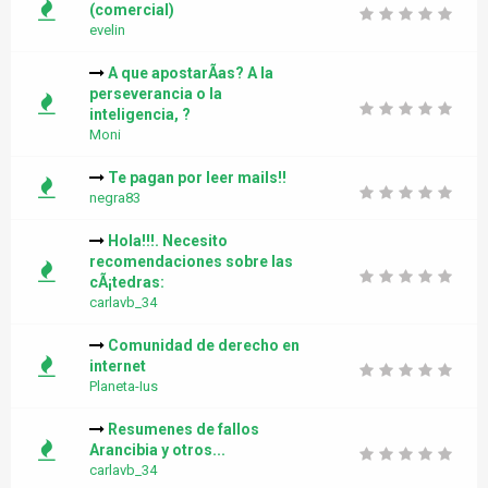
(comercial)
evelin
A que apostarÃ­as? A la
perseverancia o la
inteligencia, ?
Moni
Te pagan por leer mails!!
negra83
Hola!!!. Necesito
recomendaciones sobre las
cÃ¡tedras:
carlavb_34
Comunidad de derecho en
internet
Planeta-Ius
Resumenes de fallos
Arancibia y otros...
carlavb_34