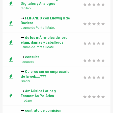
Digitales y Analogos
digilab
FLIPANDO con Ludwig II de
Baviera...
Jaume de Ponts i Mateu
de los mÃ¡rmoles de lord
elgin, damas y caballeros...
Jaume de Ponts i Mateu
consulta
leosueiro
Quieres ser un empresario
de la web....???
Grachi
AmÃ©rica Latina y
EconomÃ­a PolÃ­tica
madaro
contrato de comision