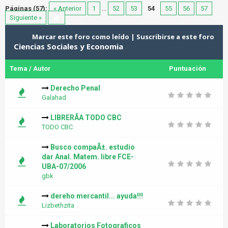
Páginas (57):
« Anterior
1
...
52
53
54
55
56
57
Siguiente »
Marcar este foro como leído
|
Suscribirse a este foro
Ciencias Sociales y Economia
Tema
/
Autor
Puntuación
Derecho Penal
Galahad
LIBRERÃA TODO CBC
TODO CBC
Busco compaÃ±. estudio
dar Anal. Matem. libre FCE-
UBA-07/2006
gbk
dereho mercantil... ayuda!!!
Lizbethzita
Laboratorios Fotograficos