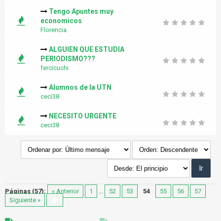
Tengo Apuntes muy
economicos
Florencia.
ALGUIEN QUE ESTUDIA
PERIODISMO???
fercicuchi
Alumnos de la UTN
ceci38
NECESITO URGENTE
ceci38
Páginas (57):
« Anterior
1
...
52
53
54
55
56
57
Siguiente »