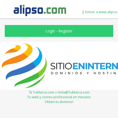
|
Volver a www.alipso
Login
-
Register
🚀 TuMarca.com + Hola@TuMarca.com
Tu web y correo profesional en minutos
Obten tu dominio!