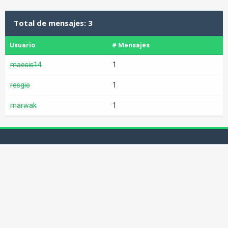
Total de mensajes: 3
Usuario
# Mensajes
maesis14
1
resgio
1
marwak
1