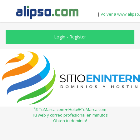
|
Volver a www.alipso
Login
-
Register
🚀 TuMarca.com + Hola@TuMarca.com
Tu web y correo profesional en minutos
Obten tu dominio!