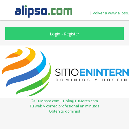
|
Volver a www.alipso
Login
-
Register
🚀 TuMarca.com + Hola@TuMarca.com
Tu web y correo profesional en minutos
Obten tu dominio!