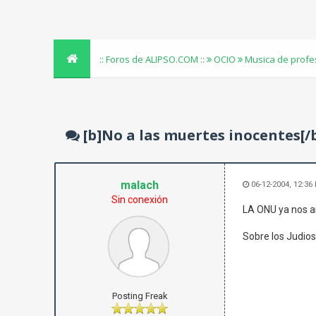
:: Foros de ALIPSO.COM ::
OCIO
Musica de profe
[b]No a las muertes inocentes[/
malach
06-12-2004, 12:36
Sin conexión
LA ONU ya nos ar
Sobre los Judios
Posting Freak