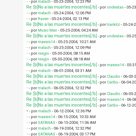
-
- por
malach
- 05-23-2004, 12:23 PM
Re: [b]No a las muertes inocentes[/b]
- por
ondestas
- 05-2
-
- por
malach
- 05-24-2004, 12:06 PM
-
- por
Raven
- 05-24-2004, 02:13 PM
Re: [b]No a las muertes inocentes[/b]
- por
trankitz
- 05-24-
-
- por
Music Man
- 05-25-2004, 04:24 AM
Re: [b]No a las muertes inocentes[/b]
- por
ondestas
- 05-2
-
- por
maesis14
- 05-25-2004, 10:21 AM
-
- por
malach
- 05-25-2004, 12:09 PM
-
- por
resgio
- 05-30-2004, 08:15 AM
-
- por
resgio
- 05-30-2004, 08:18 AM
Re: [b]No a las muertes inocentes[/b]
- por
maesis14
- 05-3
-
- por
malach
- 06-01-2004, 03:31 AM
Re: [b]No a las muertes inocentes[/b]
- por
Claudio
- 06-03-
Re: [b]No a las muertes inocentes[/b]
- por
Caribu
- 06-04-2
-
- por
malach
- 06-05-2004, 12:32 PM
Re: [b]No a las muertes inocentes[/b]
- por
Claudio
- 06-05-
Re: [b]No a las muertes inocentes[/b]
- por
maesis14
- 06-0
Re: [b]No a las muertes inocentes[/b]
- por
Caribu
- 06-12-2
-
- por
malach
- 06-12-2004, 12:36 PM
-
- por
maesis14
- 06-15-2004, 10:53 AM
-
- por
SATANAS
- 06-15-2004, 11:06 AM
-
- por
malach
- 06-19-2004, 12:32 PM
-
- por
SATANAS
- 06-19-2004, 03:17 PM