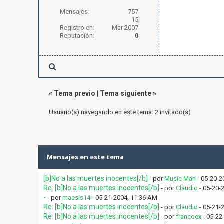
Mensajes:
757
15
Registro en:
Mar 2007
Reputación:
0
«
Tema previo
|
Tema siguiente
»
Usuario(s) navegando en este tema: 2 invitado(s)
Mensajes en este tema
[b]No a las muertes inocentes[/b]
- por
Music Man
- 05-20-2
Re: [b]No a las muertes inocentes[/b]
- por
Claudio
- 05-20-
-
- por
maesis14
- 05-21-2004, 11:36 AM
Re: [b]No a las muertes inocentes[/b]
- por
Claudio
- 05-21-
Re: [b]No a las muertes inocentes[/b]
- por
francoex
- 05-22