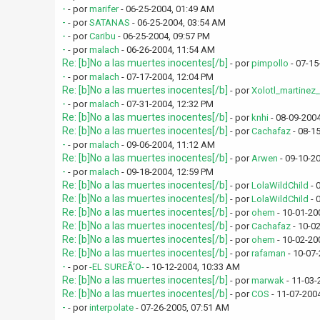
-
- por
marifer
- 06-25-2004, 01:49 AM
-
- por
SATANAS
- 06-25-2004, 03:54 AM
-
- por
Caribu
- 06-25-2004, 09:57 PM
-
- por
malach
- 06-26-2004, 11:54 AM
Re: [b]No a las muertes inocentes[/b]
- por
pimpollo
- 07-15
-
- por
malach
- 07-17-2004, 12:04 PM
Re: [b]No a las muertes inocentes[/b]
- por
Xolotl_martinez
-
- por
malach
- 07-31-2004, 12:32 PM
Re: [b]No a las muertes inocentes[/b]
- por
knhi
- 08-09-2004
Re: [b]No a las muertes inocentes[/b]
- por
Cachafaz
- 08-1
-
- por
malach
- 09-06-2004, 11:12 AM
Re: [b]No a las muertes inocentes[/b]
- por
Arwen
- 09-10-2
-
- por
malach
- 09-18-2004, 12:59 PM
Re: [b]No a las muertes inocentes[/b]
- por
LolaWildChild
- 
Re: [b]No a las muertes inocentes[/b]
- por
LolaWildChild
- 
Re: [b]No a las muertes inocentes[/b]
- por
ohem
- 10-01-20
Re: [b]No a las muertes inocentes[/b]
- por
Cachafaz
- 10-0
Re: [b]No a las muertes inocentes[/b]
- por
ohem
- 10-02-20
Re: [b]No a las muertes inocentes[/b]
- por
rafaman
- 10-07
-
- por
-EL SUREÃ‘O-
- 10-12-2004, 10:33 AM
Re: [b]No a las muertes inocentes[/b]
- por
marwak
- 11-03-
Re: [b]No a las muertes inocentes[/b]
- por
COS
- 11-07-200
-
- por
interpolate
- 07-26-2005, 07:51 AM