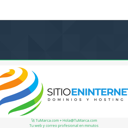
🚀 TuMarca.com + Hola@TuMarca.com
Tu web y correo profesional en minutos