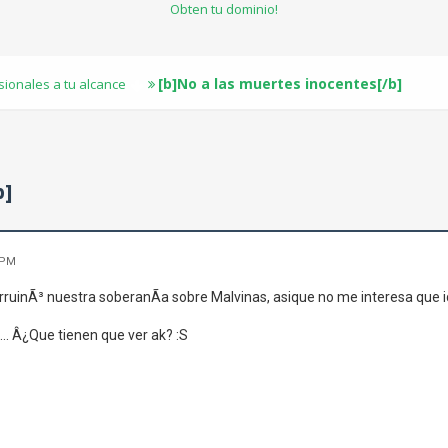
Obten tu dominio!
[b]No a las muertes inocentes[/b]
sionales a tu alcance
b]
 PM
ruinÃ³ nuestra soberanÃ­a sobre Malvinas, asique no me interesa que i
... Â¿Que tienen que ver ak? :S